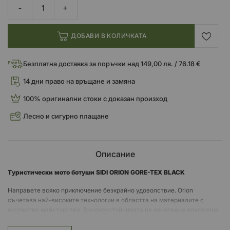
ДОБАВИ В КОЛИЧКАТА
Безплатна доставка за поръчки над 149,00 лв. / 76.18 €
14 дни право на връщане и замяна
100% оригинални стоки с доказан произход
Лесно и сигурно плащане
Описание
Tуристически мото ботуши SIDI ORION GORE-TEX BLACK
Направете всяко приключение безкрайно удоволствие. Orion
съчетава най-високите технологии в областта на материалите с
експертно майсторство. Високоустойчивата на износване еластична
микрофибърна материя се съчетава с висококачествена PU
инжектирана хипер материя за естествена гъвкавост и пълна