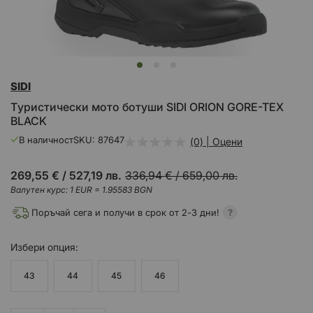
Преминете
SIDI
към
началото
Tуристически мото ботуши SIDI ORION GORE-TEX
на
BLACK
галерия
със
В наличност
SKU
87647
(0) | Оцени
снимки
269,55 €
/
527,19 лв.
336,94 €
/
659,00 лв.
Валутен курс: 1 EUR = 1.95583 BGN
Поръчай сега и получи в срок от 2-3 дни!
Избери
опция
43
44
45
46