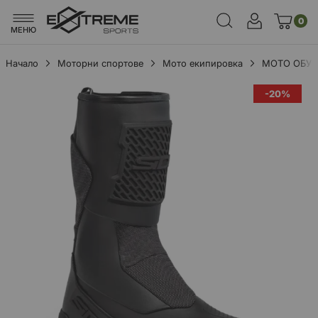
0
МЕНЮ
Начало
Моторни спортове
Мото екипировка
МОТО ОБУ
Преминете
-20%
към
края
на
галерията
на
изображенията