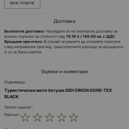
ВИЖ ПОВЕЧЕ
безопасност. Големият ергономичен TPU и найлоновата част на
пищяла осигуряват изключителна защита без тежест: структурирани
защитни щитове покриват пръстите, петата и глезена. Подметката
Доставка
събира над 50 години опит в състезанията и карането по улиците с
комбинацията с материята Concrecto: стабилна във всяка ситуация,
Безплатна доставка:
Насладете се на безплатна доставка за
удобна при всякаква разходка и както винаги при Sidi, издръжлива.
всички поръчки на стойност над
76.18 € / 149.00 лв. с ДДС
.
Връщане при отказ:
В случай че решите да откажете пратката
след направения преглед, транспортните разходи за връщането
ѝ са за Ваша сметка.
Оценки и коментари
Оценяваш:
Tуристически мото ботуши SIDI ORION GORE-TEX
BLACK
Твоята оценка
Рейтинг:
1
2
3
4
5