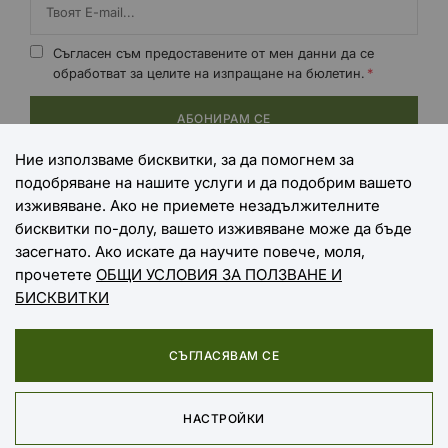
Съгласен съм предоставените от мен данни да се
обработват за целите на изпращане на бюлетин.
АБОНИРАМ СЕ
Ние използваме бисквитки, за да помогнем за
подобряване на нашите услуги и да подобрим вашето
НАЧИНИ НА ПЛАЩАНЕ
изживяване. Ако не приемете незадължителните
бисквитки по-долу, вашето изживяване може да бъде
засегнато. Ако искате да научите повече, моля,
прочетете
ОБЩИ УСЛОВИЯ ЗА ПОЛЗВАНЕ И
НАЧИНИ НА ДОСТАВКА
БИСКВИТКИ
СЪГЛАСЯВАМ СЕ
Copyright © 2025 EXTREME SPORTS
НАСТРОЙКИ
Онлайн магазин от