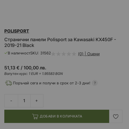
Преминете
POLISPORT
към
началото
Странични панели Polisport за Kawasaki KX450F -
на
2019-21 Black
галерия
със
В наличност
SKU
31562
(0) | Оцени
снимки
51,13 €
/
100,00 лв.
Валутен курс: 1 EUR = 1.95583 BGN
Поръчай сега и получи в срок от 2-3 дни!
ДОБАВИ В КОЛИЧКАТА