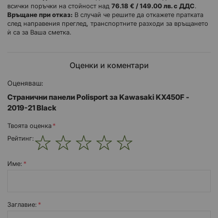
всички поръчки на стойност над
76.18 € / 149.00 лв. с ДДС
.
Husqvarna, Honda, Suzuki, Beta, Sherco, GAS GAS, Kawasaki.
Връщане при отказ:
В случай че решите да откажете пратката
след направения преглед, транспортните разходи за връщането
Перфектно прилепване без да се изисква допълнително
ѝ са за Ваша сметка.
пробиване.
Насладете се на качествените пластмасови части на марка с
повече от 40 години опит в офроуд мотоциклета.
Оценки и коментари
Работи с най-добрите OEM производители.
Страничните панели за Kawasaki са идеалният избор за
Оценяваш:
замяна на пластмасите на вашия офроуд мотоциклет.
Странични панели Polisport за Kawasaki KX450F -
*Възможно е снимката от изображението да не отговаря на
2019-21 Black
оригинала на описания продукт!
Твоята оценка
Рейтинг:
1
2
3
4
5
star
stars
stars
stars
stars
Име:
Заглавиe: