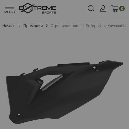
0
МЕНЮ
Начало
Промоции
Странични панели Polisport за Kawasaki K
Преминете
към
края
на
галерията
на
изображенията