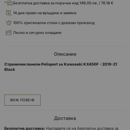
Безплатна доставка за поръчки над 149,00 лв. / 76.18 €
14 дни право на връщане и замяна
100% оригинални стоки с доказан произход
Лесно и сигурно плащане
Описание
Странични панели Polisport за Kawasaki KX450F - 2019-21
Black
Пластмасовите странични панели Polisport се произвеждат с
ексклузивни технологии, за да направят частта лъскава,
издръжлива и със същото
ВИЖ ПОВЕЧЕ
ниво на качество като оригиналните пластмаси на
мотоциклетите. Polisport предлагат най-добрите странични
Доставка
панели, като резервни части за
Безплатна доставка:
Насладете се на безплатна доставка за
основните марки и модели мотоциклети: Yamaha, KTM,