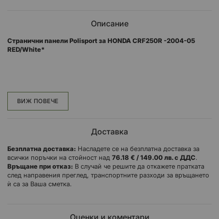
Описание
Странични панели Polisport за HONDA CRF250R -2004-05
RED/White*
Пластмасовите странични панели Polisport се произвеждат с
ексклузивни технологии, за да направят частта лъскава,
издръжлива и със същото
ВИЖ ПОВЕЧЕ
ниво на качество като оригиналните пластмаси на
мотоциклетите. Polisport предлагат най-добрите странични
Доставка
панели, като резервни части за
Безплатна доставка:
Насладете се на безплатна доставка за
основните марки и модели мотоциклети: Yamaha, KTM,
всички поръчки на стойност над
76.18 € / 149.00 лв. с ДДС
.
Husqvarna, Honda, Suzuki, Beta, Sherco, GAS GAS, Kawasaki.
Връщане при отказ:
В случай че решите да откажете пратката
след направения преглед, транспортните разходи за връщането
Перфектно прилепване без да се изисква допълнително
ѝ са за Ваша сметка.
пробиване.
Насладете се на качествените пластмасови части на марка с
повече от 40 години опит в офроуд мотоциклета.
Оценки и коментари
Работи с най-добрите OEM производители.