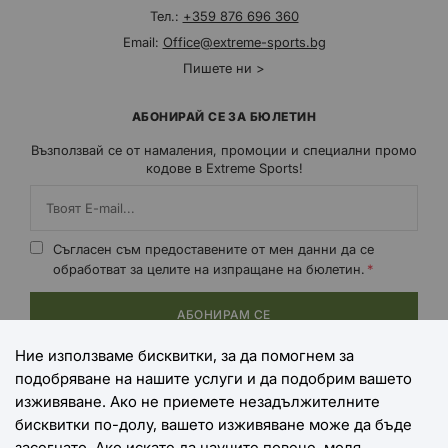
Тел.:
+359 876 696 360
Email:
Office@extreme-sports.bg
Пишете ни >
АБОНИРАЙ СЕ ЗА БЮЛЕТИН
Възползвай се от намаления, промоции и специални промо
кодове в Extreme Sports!
Съгласен съм предоставените от мен данни да се
обработват за целите на изпращане на бюлетин.
АБОНИРАМ СЕ
Ние използваме бисквитки, за да помогнем за
подобряване на нашите услуги и да подобрим вашето
НАЧИНИ НА ПЛАЩАНЕ
изживяване. Ако не приемете незадължителните
бисквитки по-долу, вашето изживяване може да бъде
засегнато. Ако искате да научите повече, моля,