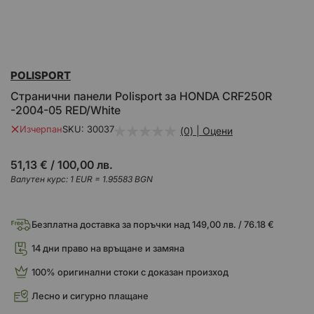
Преминете
POLISPORT
към
началото
Странични панели Polisport за HONDA CRF250R
на
-2004-05 RED/White
галерия
със
Изчерпан
SKU
30037
(0) | Оцени
снимки
51,13 €
/
100,00 лв.
Валутен курс: 1 EUR = 1.95583 BGN
Безплатна доставка за поръчки над 149,00 лв. / 76.18 €
14 дни право на връщане и замяна
100% оригинални стоки с доказан произход
Лесно и сигурно плащане