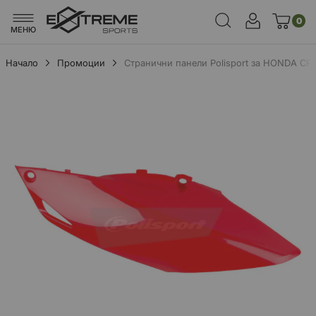
0
МЕНЮ
Начало
Промоции
Странични панели Polisport за HONDA CR
Преминете
към
края
на
галерията
на
изображенията