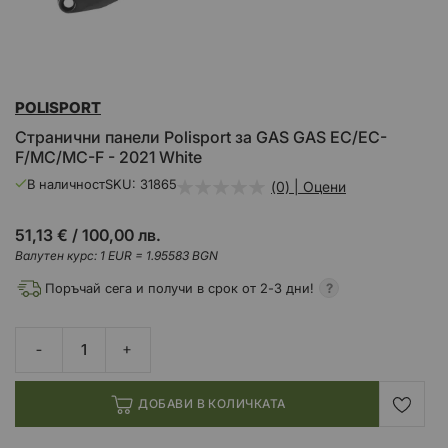
Преминете
POLISPORT
към
началото
Странични панели Polisport за GAS GAS EC/EC-
на
F/MC/MC-F - 2021 White
галерия
със
В наличност
SKU
31865
(0) | Оцени
снимки
51,13 €
/
100,00 лв.
Валутен курс: 1 EUR = 1.95583 BGN
Поръчай сега и получи в срок от 2-3 дни!
ДОБАВИ В КОЛИЧКАТА