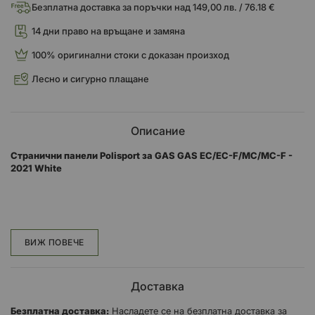
Безплатна доставка за поръчки над 149,00 лв. / 76.18 €
14 дни право на връщане и замяна
100% оригинални стоки с доказан произход
Лесно и сигурно плащане
Описание
Странични панели Polisport за GAS GAS EC/EC-F/MC/MC-F -
2021 White
Пластмасовите странични панели Polisport се произвеждат с
ексклузивни технологии, за да направят частта лъскава,
издръжлива и със същото
ВИЖ ПОВЕЧЕ
ниво на качество като оригиналните пластмаси на
мотоциклетите. Polisport предлагат най-добрите странични
Доставка
панели, като резервни части за
Безплатна доставка:
Насладете се на безплатна доставка за
основните марки и модели мотоциклети: Yamaha, KTM,