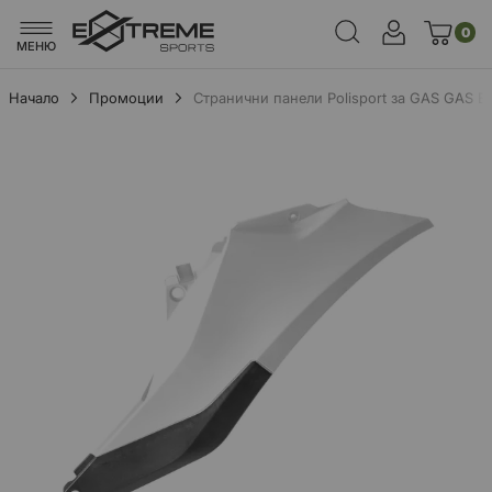
0
МЕНЮ
Начало
Промоции
Странични панели Polisport за GAS GAS E
Преминете
към
края
на
галерията
на
изображенията