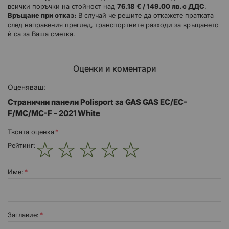
всички поръчки на стойност над
76.18 € / 149.00 лв. с ДДС
.
Husqvarna, Honda, Suzuki, Beta, Sherco, GAS GAS, Kawasaki.
Връщане при отказ:
В случай че решите да откажете пратката
след направения преглед, транспортните разходи за връщането
Перфектно прилепване без да се изисква допълнително
ѝ са за Ваша сметка.
пробиване.
Насладете се на качествените пластмасови части на марка с
повече от 40 години опит в офроуд мотоциклета.
Оценки и коментари
Работи с най-добрите OEM производители.
Страничните панели за Kawasaki са идеалният избор за
Оценяваш:
замяна на пластмасите на вашия офроуд мотоциклет.
Странични панели Polisport за GAS GAS EC/EC-
*Възможно е снимката от изображението да не отговаря на
F/MC/MC-F - 2021 White
оригинала на описания продукт!
Твоята оценка
Рейтинг:
1
2
3
4
5
star
stars
stars
stars
stars
Име:
Заглавиe: