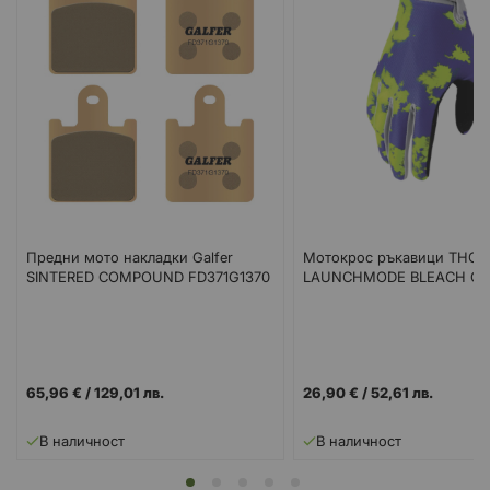
Предни мото накладки Galfer
Mотокрос ръкавици THOR
SINTERED COMPOUND FD371G1370
LAUNCHMODE BLEACH GR
65,96 €
/
129,01 лв.
26,90 €
/
52,61 лв.
В наличност
В наличност