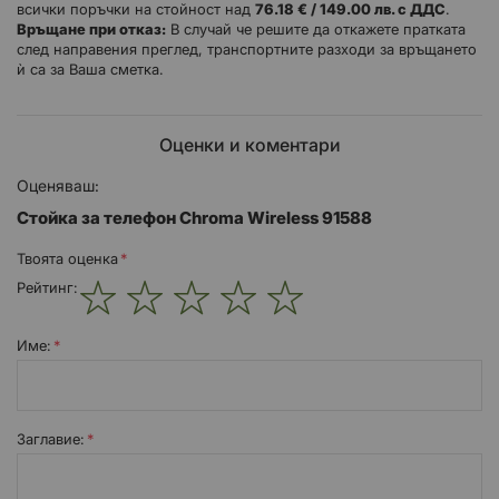
всички поръчки на стойност над
76.18 € / 149.00 лв. с ДДС
.
Връщане при отказ:
В случай че решите да откажете пратката
след направения преглед, транспортните разходи за връщането
ѝ са за Ваша сметка.
Оценки и коментари
Оценяваш:
Стойка за телефон Chroma Wireless 91588
Твоята оценка
Рейтинг:
1
2
3
4
5
star
stars
stars
stars
stars
Име:
Заглавиe: