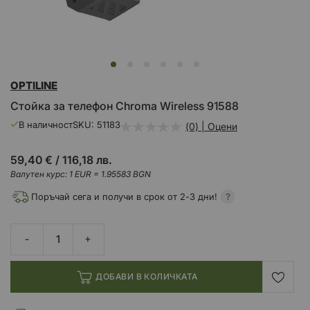
Преминете
OPTILINE
към
началото
Стойка за телефон Chroma Wireless 91588
на
галерия
В наличност
SKU
51183
(0) | Оцени
със
снимки
59,40 €
/
116,18 лв.
Валутен курс: 1 EUR = 1.95583 BGN
Поръчай сега и получи в срок от 2-3 дни!
ДОБАВИ В КОЛИЧКАТА