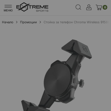
0
МЕНЮ
Начало
Промоции
Стойка за телефон Chroma Wireless 91588
Преминете
към
края
на
галерията
на
изображенията