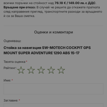
механизъм QUICK-LOCK от подсилена със стъклени влакна
всички поръчки на стойност над
76.18 € / 149.00 лв. с ДДС
.
пластмаса
Връщане при отказ:
В случай че решите да откажете пратката
Изработена за всеки модел мотоциклет за оптимално
след направения преглед, транспортните разходи за връщането
позициониране
ѝ са за Ваша сметка.
Сваляща се, въртяща се и абсорбираща ударите
Опорната пластина с универсален модел на отворите
осигурява сигурно захващане за обичайните модели GPS и
Оценки и коментари
калъфи за устройства Navi Case Pro или твърди калъфи от SW-
MOTECH
Оценяваш:
Стойка за навигация SW-MOTECH COCKPIT GPS
MOUNT SUPER ADVENTURE 1290 ABS 15-17
Твоята оценка
Рейтинг:
1
2
3
4
5
star
stars
stars
stars
stars
Име:
Заглавиe: