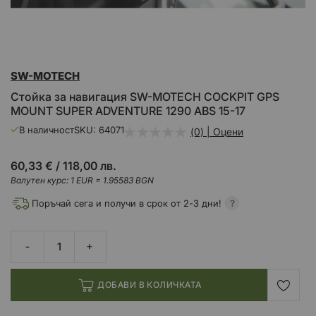
Преминете
SW-MOTECH
към
началото
Стойка за навигация SW-MOTECH COCKPIT GPS
на
MOUNT SUPER ADVENTURE 1290 ABS 15-17
галерия
със
В наличност
SKU
64071
(0) | Оцени
снимки
60,33 €
/
118,00 лв.
Валутен курс: 1 EUR = 1.95583 BGN
Поръчай сега и получи в срок от 2-3 дни!
ДОБАВИ В КОЛИЧКАТА