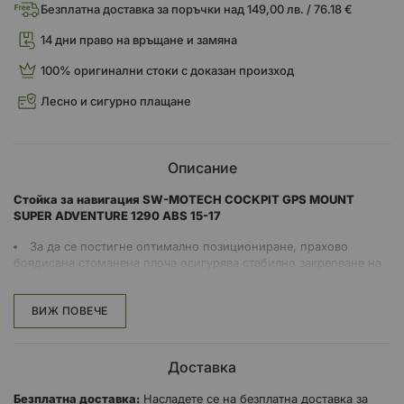
Безплатна доставка за поръчки над 149,00 лв. / 76.18 €
14 дни право на връщане и замяна
100% оригинални стоки с доказан произход
Лесно и сигурно плащане
Описание
Стойка за навигация SW-MOTECH COCKPIT GPS MOUNT
SUPER ADVENTURE 1290 ABS 15-17
За да се постигне оптимално позициониране, прахово
боядисана стоманена плоча осигурява стабилно закрепване на
GPS стойката към оригиналните точки за закрепване в кабината.
ВИЖ ПОВЕЧЕ
Умело позициониране, потискане на вибрациите и лесно
демонтиране: Специфичният за мотоциклета GPS държач
съчетава всички тези характеристики
Доставка
Лесен монтаж на наличните точки за закрепване в кокпита
GPS монтаж от черна прахово боядисана стомана с
Безплатна доставка:
Насладете се на безплатна доставка за