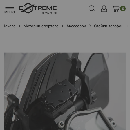
0
МЕНЮ
Начало
Моторни спортове
Аксесоари
Стойки телефон
Преминете
към
края
на
галерията
на
изображенията