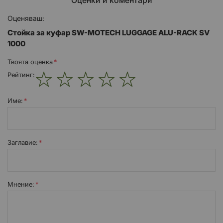
Оценяваш:
Стойка за куфар SW-MOTECH LUGGAGE ALU-RACK SV
1000
Твоята оценка
Рейтинг:
1
2
3
4
5
star
stars
stars
stars
stars
Име:
Заглавиe:
Мнение: