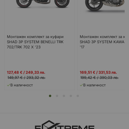
Монтажен комплект за куфари
Монтажен комплект за ку
SHAD 3P SYSTEM BENELLI TRK
SHAD 3P SYSTEM KAWASA
702/TRK 702 X '23
'17
Промо
Промо
127,48 €
/
249,33 лв.
169,51 €
/
331,53 лв.
цена
цена
149,97 €
/
293,32 лв.
199,42 €
/
390,03 лв.
В наличност
В наличност