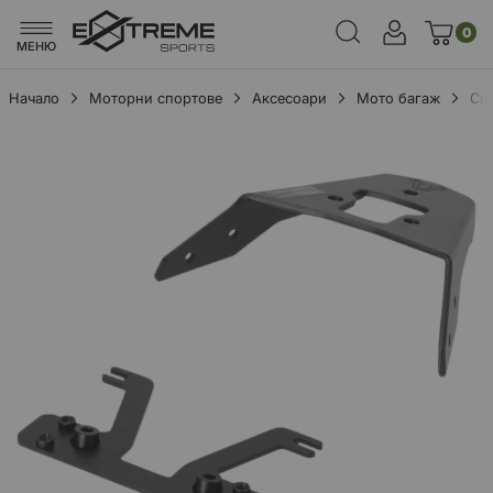
0
МЕНЮ
Начало
Моторни спортове
Аксесоари
Мото багаж
Си
Преминете
към
края
на
галерията
на
изображенията