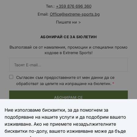
Тел.:
+359 876 696 360
Email:
Office@extreme-sports.bg
Пишете ни >
АБОНИРАЙ СЕ ЗА БЮЛЕТИН
Възползвай се от намаления, промоции и специални промо
кодове в Extreme Sports!
Съгласен съм предоставените от мен данни да се
обработват за целите на изпращане на бюлетин.
АБОНИРАМ СЕ
Ние използваме бисквитки, за да помогнем за
подобряване на нашите услуги и да подобрим вашето
НАЧИНИ НА ПЛАЩАНЕ
изживяване. Ако не приемете незадължителните
бисквитки по-долу, вашето изживяване може да бъде