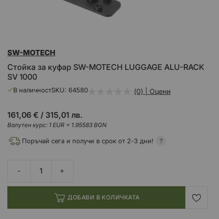
Преминете
SW-MOTECH
към
началото
Стойка за куфар SW-MOTECH LUGGAGE ALU-RACK
на
SV 1000
галерия
със
В наличност
SKU
64580
(0) | Оцени
снимки
161,06 €
/
315,01 лв.
Валутен курс: 1 EUR = 1.95583 BGN
Поръчай сега и получи в срок от 2-3 дни!
ДОБАВИ В КОЛИЧКАТА