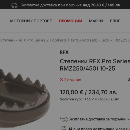
Безплатна доставка при поръчка
над 76.18 € / 149 лв
МОТОРНИ СПОРТОВЕ
ПРОМОЦИИ
МАРКИ
БЛОГ
Степенки RFX Pro Series 2 Footrests (Hard Anodised) - Suzuki RMZ250
RFX
Степенки RFX Pro Series 
RMZ250/450) 10-25
Изчерпан
120,00 €
/
234,70 лв.
Валутен курс: 1 EUR = 1.95583 BGN
Безплатна доставка за поръчки над
14 дни право на връщане и замян