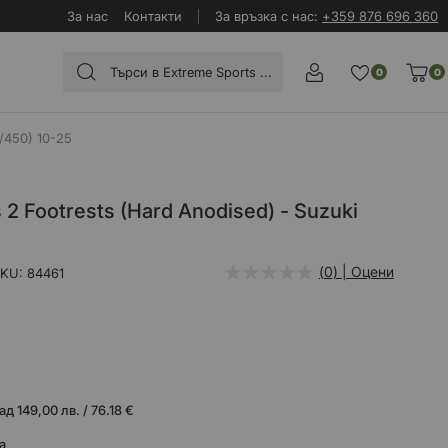
За нас
Контакти
За връзка с нас:
+359 876 696 360
0
0
/450) 10-25
2 Footrests (Hard Anodised) - Suzuki
(0) | Оцени
SKU
84461
 149,00 лв. / 76.18 €
а