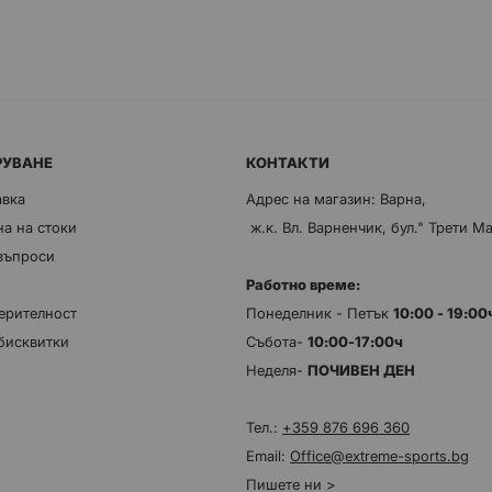
РУВАНЕ
КОНТАКТИ
авка
Адрес на магазин: Варна,
а на стоки
ж.к. Вл. Варненчик, бул." Трети М
 въпроси
Работно време:
ерителност
Понеделник - Петък
10:00 - 19:0
бисквитки
Събота-
10:00-17:00ч
Неделя-
ПОЧИВЕН ДЕН
Тел.:
+359 876 696 360
Email:
Office@extreme-sports.bg
Пишете ни >