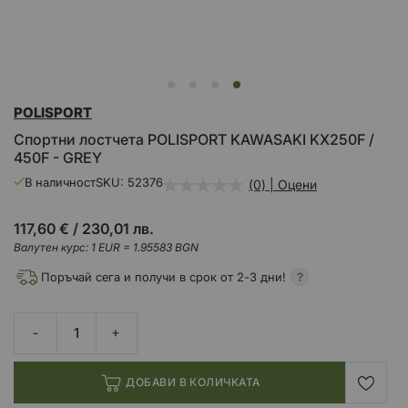
Преминете
POLISPORT
към
началото
Спортни лостчета POLISPORT KAWASAKI KX250F /
на
450F - GREY
галерия
със
В наличност
SKU
52376
(0) | Оцени
снимки
117,60 €
/
230,01 лв.
Валутен курс: 1 EUR = 1.95583 BGN
Поръчай сега и получи в срок от 2-3 дни!
ДОБАВИ В КОЛИЧКАТА