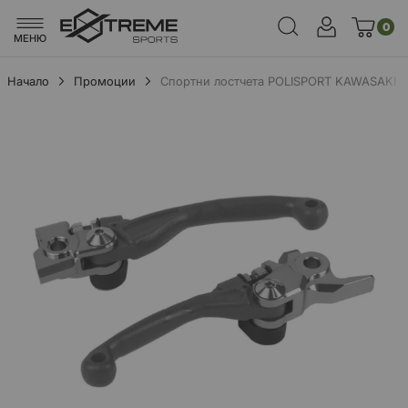
0
МЕНЮ
Начало
Промоции
Спортни лостчета POLISPORT KAWASAKI K
Преминете
към
края
на
галерията
на
изображенията