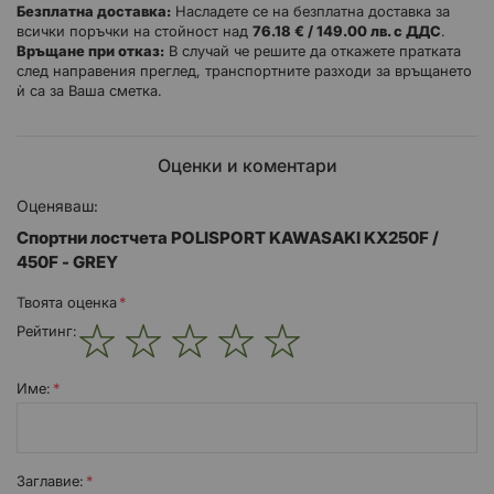
Безплатна доставка:
Насладете се на безплатна доставка за
на катастрофа
всички поръчки на стойност над
76.18 € / 149.00 лв. с ДДС
.
Връщане при отказ:
В случай че решите да откажете пратката
подхадящи за:
след направения преглед, транспортните разходи за връщането
ѝ са за Ваша сметка.
KAWASAKI KX250F 2005-12
KAWASAKI KX450F 2006-12
Оценки и коментари
Оценяваш:
Спортни лостчета POLISPORT KAWASAKI KX250F /
450F - GREY
Твоята оценка
Рейтинг:
1
2
3
4
5
star
stars
stars
stars
stars
Име:
Заглавиe: