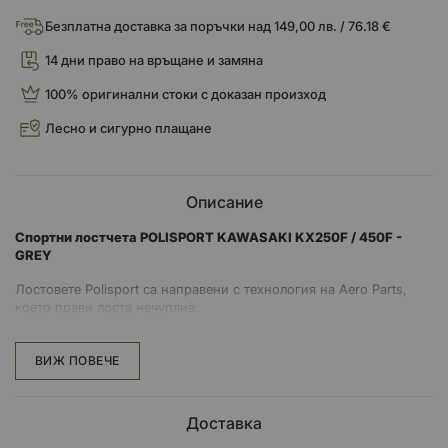
Безплатна доставка за поръчки над 149,00 лв. / 76.18 €
14 дни право на връщане и замяна
100% оригинални стоки с доказан произход
Лесно и сигурно плащане
Описание
Спортни лостчета POLISPORT KAWASAKI KX250F / 450F -
GREY
Лостовете Polisport са направени с технология на Aero Parts,
което прави лоста нечуплив.
Без огъване по време на употреба. Дори при екстремни
условия.
ВИЖ ПОВЕЧЕ
Адаптерът на лоста е изключително прецизен CNC машинно
изработен от висококачествен алуминий за супер лек дизайн.
Доставка
Лостът се сгъва навън, за да се предотврати счупване в случай