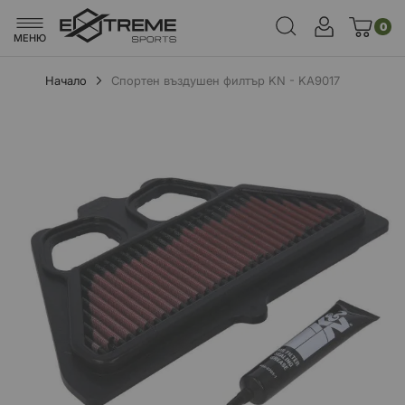
0
МЕНЮ
Начало
Спортен въздушен филтър KN - KA9017
Преминете
към
края
на
галерията
на
изображенията