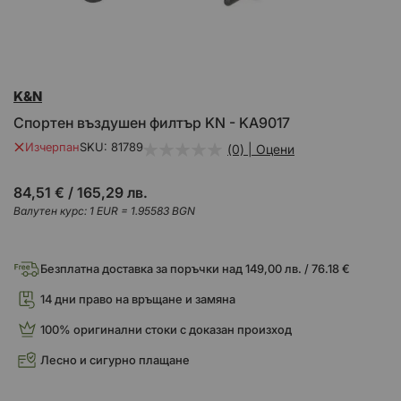
Преминете
K&N
към
началото
Спортен въздушен филтър KN - KA9017
на
галерия
Изчерпан
SKU
81789
(0) | Оцени
със
снимки
84,51 €
/
165,29 лв.
Валутен курс: 1 EUR = 1.95583 BGN
Безплатна доставка за поръчки над 149,00 лв. / 76.18 €
14 дни право на връщане и замяна
100% оригинални стоки с доказан произход
Лесно и сигурно плащане