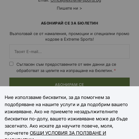
Email:
Office@extreme-sports.bg
Пишете ни >
АБОНИРАЙ СЕ ЗА БЮЛЕТИН
Възползвай се от намаления, промоции и специални промо
кодове в Extreme Sports!
Съгласен съм предоставените от мен данни да се
обработват за целите на изпращане на бюлетин.
АБОНИРАМ СЕ
Ние използваме бисквитки, за да помогнем за
подобряване на нашите услуги и да подобрим вашето
НАЧИНИ НА ПЛАЩАНЕ
изживяване. Ако не приемете незадължителните
бисквитки по-долу, вашето изживяване може да бъде
засегнато. Ако искате да научите повече, моля,
прочетете
ОБЩИ УСЛОВИЯ ЗА ПОЛЗВАНЕ И
НАЧИНИ НА ДОСТАВКА