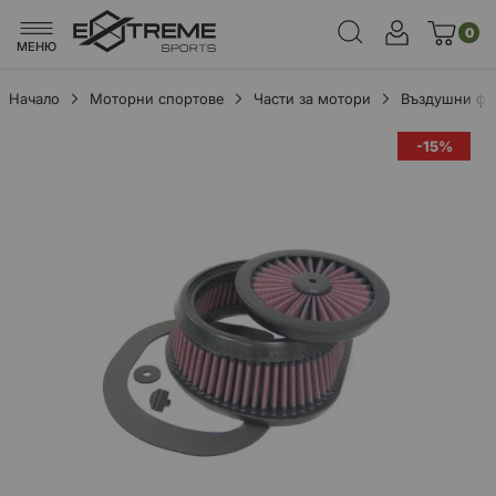
0
МЕНЮ
Начало
Моторни спортове
Части за мотори
Въздушни фи
Преминете
-15%
към
края
на
галерията
на
изображенията