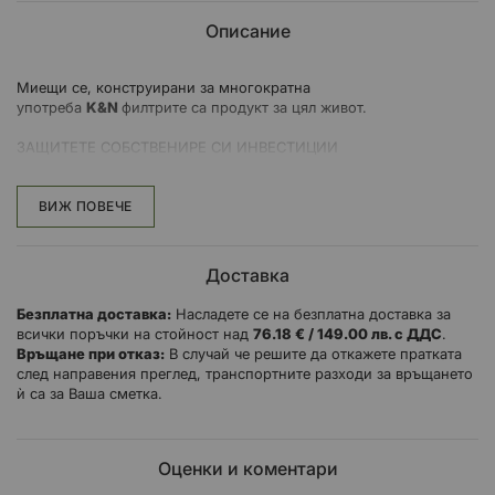
Описание
Миещи се, конструирани за многократна
употреба
K&N
филтрите са продукт за цял живот.
ЗАЩИТЕТЕ СОБСТВЕНИРЕ СИ ИНВЕСТИЦИИ
Мръсотията, прахта и другите замърсители могат да причинят
хаос в цилиндрите, стените и буталата на
вашия двигател и в крайна сметка могат да съкратят работния
ВИЖ ПОВЕЧЕ
му живот. С High-Flow Air Filters ™ може да осигурите на вашия
мотоциклет или ATV първокласна защита от замърсители и
отлагания на двигателя и да избегнете преждевременно
Доставка
износване.
Премиум продукти за защита като High-Flow Air Filters ™, филтри
Безплатна доставка:
Насладете се на безплатна доставка за
са проектирани, за да помогнат за запазването на
всички поръчки на стойност над
76.18 € / 149.00 лв. с ДДС
.
дълголетието на вашия двигател.
Връщане при отказ:
В случай че решите да откажете пратката
Въздушните филтри High-Flow Air Filters ™ се отличават с
след направения преглед, транспортните разходи за връщането
оригиналния пионерски дизайн на слоеста, пресирана памучна
ѝ са за Ваша сметка.
среда,
проектирана да подобри въздушния поток (до 50% повече от
обикновенните хартиени филтри) и да осигури изключителна
защита
Оценки и коментари
от замърсители.