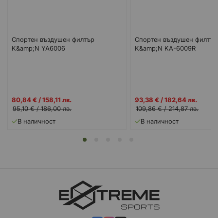
Спортен въздушен филтър
Спортен въздушен филтър
K&amp;N YA6006
K&amp;N KA-6009R
Промо
Промо
80,84 €
/
158,11 лв.
93,38 €
/
182,64 лв.
цена
цена
95,10 €
/
186,00 лв.
109,86 €
/
214,87 лв.
В наличност
В наличност