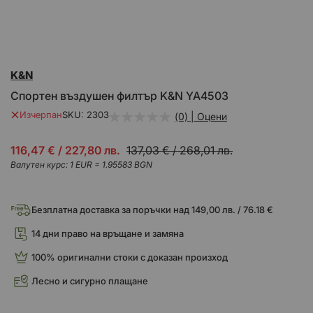
Преминете
K&N
към
началото
Спортен въздушен филтър K&N YA4503
на
галерия
Изчерпан
SKU
2303
(0) | Оцени
със
снимки
Промо
116,47 €
/
227,80 лв.
137,03 €
/
268,01 лв.
цена
Валутен курс: 1 EUR = 1.95583 BGN
Безплатна доставка за поръчки над 149,00 лв. / 76.18 €
14 дни право на връщане и замяна
100% оригинални стоки с доказан произход
Лесно и сигурно плащане