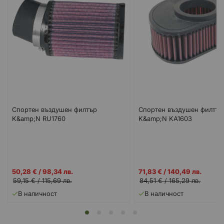
Спортен въздушен филтър
Спортен въздушен филтър
K&amp;N RU1760
K&amp;N KA1603
Промо
Промо
50,28 €
/
98,34 лв.
71,83 €
/
140,49 лв.
цена
цена
59,15 €
/
115,69 лв.
84,51 €
/
165,29 лв.
В наличност
В наличност