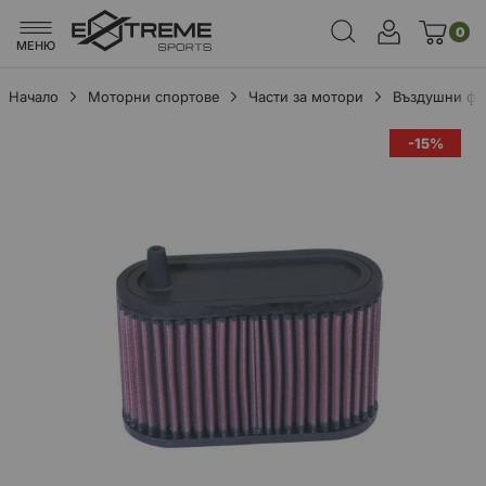
0
МЕНЮ
Начало
Моторни спортове
Части за мотори
Въздушни фи
Преминете
-15%
към
края
на
галерията
на
изображенията