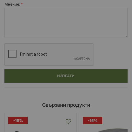
Мнение:
Филтрите са перящи и са за многократна употреба и са
проектирани да съвпаднат в оригиналната филтърна кутия на
вашият мотор/автомобил
При повечето превозни средства, премахвате старият
въздушен филтър за еднократна употреба и го заменяте с K&N
филтър.
ИЗПРАТИ
Свързани продукти
-15%
-15%