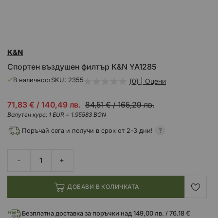
Преминете
K&N
към
началото
Спортен въздушен филтър K&N YA1285
на
галерия
В наличност
SKU
2355
(0) | Оцени
със
снимки
Промо
71,83 €
/
140,49 лв.
84,51 €
/
165,29 лв.
цена
Валутен курс: 1 EUR = 1.95583 BGN
Поръчай сега и получи в срок от 2-3 дни!
ДОБАВИ В КОЛИЧКАТА
Безплатна доставка за поръчки над 149,00 лв. / 76.18 €