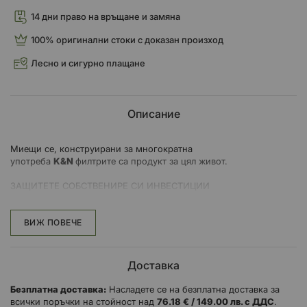
14 дни право на връщане и замяна
100% оригинални стоки с доказан произход
Лесно и сигурно плащане
Описание
Миещи се, конструирани за многократна
употреба
K&N
филтрите са продукт за цял живот.
ЗАЩИТЕТЕ СОБСТВЕНИРЕ СИ ИНВЕСТИЦИИ
Мръсотията, прахта и другите замърсители могат да причинят
хаос в цилиндрите, стените и буталата на
вашия двигател и в крайна сметка могат да съкратят работния
ВИЖ ПОВЕЧЕ
му живот. С High-Flow Air Filters ™ може да осигурите на вашия
мотоциклет или ATV първокласна защита от замърсители и
отлагания на двигателя и да избегнете преждевременно
Доставка
износване.
Премиум продукти за защита като High-Flow Air Filters ™, филтри
Безплатна доставка:
Насладете се на безплатна доставка за
са проектирани, за да помогнат за запазването на
всички поръчки на стойност над
76.18 € / 149.00 лв. с ДДС
.