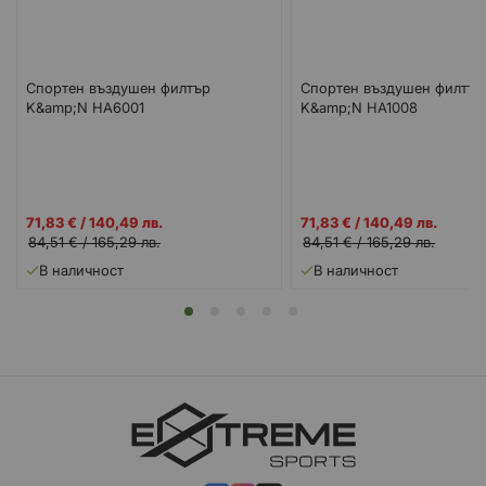
Спортен въздушен филтър
Спортен въздушен филтър
K&amp;N HA6001
K&amp;N HA1008
Промо
Промо
71,83 €
/
140,49 лв.
71,83 €
/
140,49 лв.
цена
цена
84,51 €
/
165,29 лв.
84,51 €
/
165,29 лв.
В наличност
В наличност