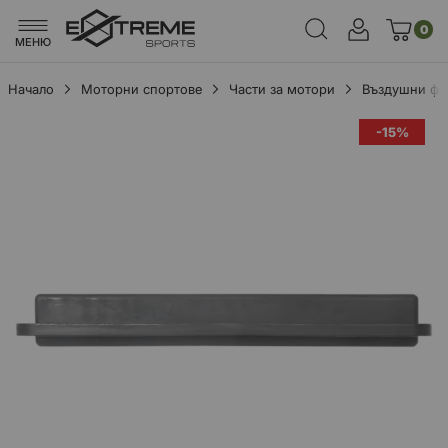
0
МЕНЮ
Начало
Моторни спортове
Части за мотори
Въздушни фи
Преминете
-15%
към
края
на
галерията
на
изображенията