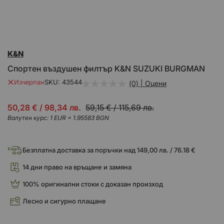
Преминете
K&N
към
началото
Спортен въздушен филтър K&N SUZUKI BURGMAN
на
галерия
Изчерпан
SKU
43544
(0) | Оцени
със
снимки
Промо
50,28 €
/
98,34 лв.
59,15 €
/
115,69 лв.
цена
Валутен курс: 1 EUR = 1.95583 BGN
Безплатна доставка за поръчки над 149,00 лв. / 76.18 €
14 дни право на връщане и замяна
100% оригинални стоки с доказан произход
Лесно и сигурно плащане