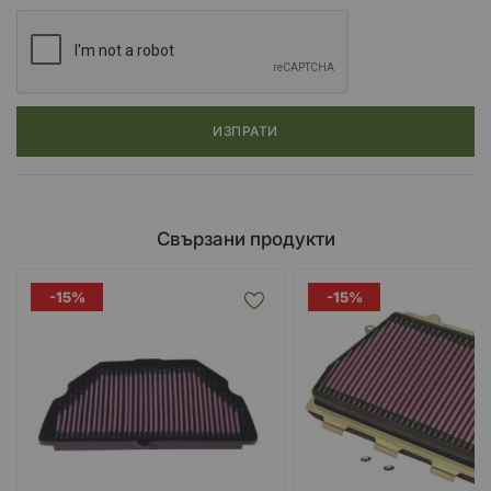
осигуряват отлична филтрация.
K&N произвеждат над 1200 модела филтри, почти за всяко
превозно средство на пътя.
Филтрите са перящи и са за многократна употреба и са
ИЗПРАТИ
проектирани да съвпаднат в оригиналната филтърна кутия на
вашият мотор/автомобил
При повечето превозни средства, премахвате старият въздушен
филтър за еднократна употреба и го заменяте с K&N филтър.
Свързани продукти
-15%
-15%