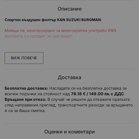
Описание
Спортен въздушен филтър K&N SUZUKI BURGMAN
Миещи се, конструирани за многократна употреба K&N
филтрите са продукт за цял живот.
ЗАЩИТЕТЕ СОБСТВЕНИРЕ СИ ИНВЕСТИЦИИ
Мръсотията, прахта и другите замърсители могат да причинят
ВИЖ ПОВЕЧЕ
хаос в цилиндрите, стените и буталата на
вашия двигател и в крайна сметка могат да съкратят работния
Доставка
му живот. С High-Flow Air Filters ™ може да осигурите на вашия
Безплатна доставка:
Насладете се на безплатна доставка за
мотоциклет или ATV първокласна защита от замърсители и
всички поръчки на стойност над
76.18 € / 149.00 лв. с ДДС
.
отлагания на двигателя и да избегнете преждевременно
Връщане при отказ:
В случай че решите да откажете пратката
износване.
след направения преглед, транспортните разходи за връщането
ѝ са за Ваша сметка.
Премиум продукти за защита като High-Flow Air Filters ™, филтри
са проектирани, за да помогнат за запазването на
дълголетието на вашия двигател.
Оценки и коментари
Въздушните филтри High-Flow Air Filters ™ се отличават с