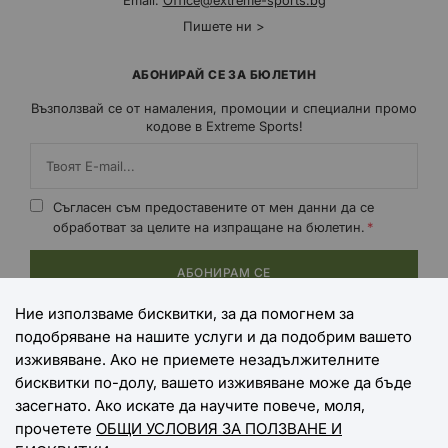
Email:
Office@extreme-sports.bg
Пишете ни >
АБОНИРАЙ СЕ ЗА БЮЛЕТИН
Възползвай се от намаления, промоции и специални промо
кодове в Extreme Sports!
Съгласен съм предоставените от мен данни да се
обработват за целите на изпращане на бюлетин.
АБОНИРАМ СЕ
Ние използваме бисквитки, за да помогнем за
подобряване на нашите услуги и да подобрим вашето
НАЧИНИ НА ПЛАЩАНЕ
изживяване. Ако не приемете незадължителните
бисквитки по-долу, вашето изживяване може да бъде
засегнато. Ако искате да научите повече, моля,
прочетете
ОБЩИ УСЛОВИЯ ЗА ПОЛЗВАНЕ И
НАЧИНИ НА ДОСТАВКА