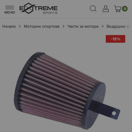
0
МЕНЮ
Начало
Моторни спортове
Части за мотори
Въздушни фи
Преминете
-15%
към
края
на
галерията
на
изображенията