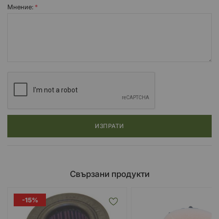
Мнение:
Филтрите са перящи и са за многократна употреба и са
проектирани да съвпаднат в оригиналната филтърна кутия на
вашият мотор/автомобил
При повечето превозни средства, премахвате старият
въздушен филтър за еднократна употреба и го заменяте с K&N
филтър.
ИЗПРАТИ
Свързани продукти
-15%