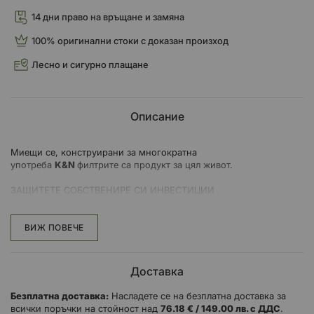
14 дни право на връщане и замяна
100% оригинални стоки с доказан произход
Лесно и сигурно плащане
Описание
Миещи се, конструирани за многократна
употреба
K&N
филтрите са продукт за цял живот.
ЗАЩИТЕТЕ СОБСТВЕНИРЕ СИ ИНВЕСТИЦИИ
Мръсотията, прахта и другите замърсители могат да причинят
хаос в цилиндрите, стените и буталата на
вашия двигател и в крайна сметка могат да съкратят работния
ВИЖ ПОВЕЧЕ
му живот. С High-Flow Air Filters ™ може да осигурите на вашия
мотоциклет или ATV първокласна защита от замърсители и
отлагания на двигателя и да избегнете преждевременно
Доставка
износване.
Премиум продукти за защита като High-Flow Air Filters ™, филтри
Безплатна доставка:
Насладете се на безплатна доставка за
са проектирани, за да помогнат за запазването на
всички поръчки на стойност над
76.18 € / 149.00 лв. с ДДС
.