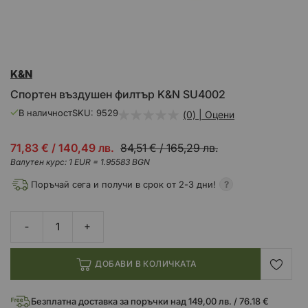
Преминете
K&N
към
началото
Спортен въздушен филтър K&N SU4002
на
галерия
В наличност
SKU
9529
(0) | Оцени
със
снимки
Промо
71,83 €
/
140,49 лв.
84,51 €
/
165,29 лв.
цена
Валутен курс: 1 EUR = 1.95583 BGN
Поръчай сега и получи в срок от 2-3 дни!
ДОБАВИ В КОЛИЧКАТА
Безплатна доставка за поръчки над 149,00 лв. / 76.18 €