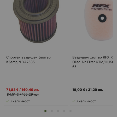
Спортен въздушен филтър
Въздушен филтър RFX Rac
K&amp;N YA7585
Oiled Air Filter KTM/HUS
65
Промо
71,83 €
/
140,49 лв.
16,00 €
/
31,29 лв.
цена
84,51 €
/
165,29 лв.
В наличност
В наличност