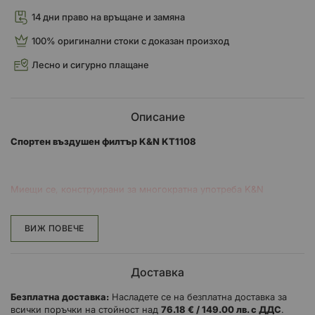
14 дни право на връщане и замяна
100% оригинални стоки с доказан произход
Лесно и сигурно плащане
Описание
Спортен въздушен филтър K&N KT1108
Миещи се, конструирани за многократна употреба K&N
филтрите са продукт за цял живот.
ЗАЩИТЕТЕ СОБСТВЕНИРЕ СИ ИНВЕСТИЦИИ
ВИЖ ПОВЕЧЕ
Мръсотията, прахта и другите замърсители могат да причинят
хаос в цилиндрите, стените и буталата на
Доставка
вашия двигател и в крайна сметка могат да съкратят работния
Безплатна доставка:
Насладете се на безплатна доставка за
му живот. С High-Flow Air Filters ™ може да осигурите на вашия
всички поръчки на стойност над
76.18 € / 149.00 лв. с ДДС
.