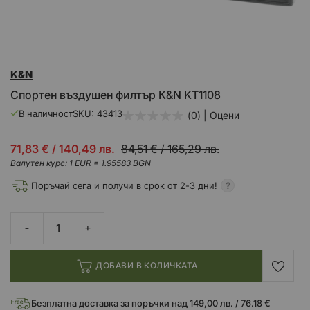
Преминете
K&N
към
началото
Спортен въздушен филтър K&N KT1108
на
галерия
В наличност
SKU
43413
(0) | Оцени
със
снимки
Промо
71,83 €
/
140,49 лв.
84,51 €
/
165,29 лв.
цена
Валутен курс: 1 EUR = 1.95583 BGN
Поръчай сега и получи в срок от 2-3 дни!
ДОБАВИ В КОЛИЧКАТА
Безплатна доставка за поръчки над 149,00 лв. / 76.18 €