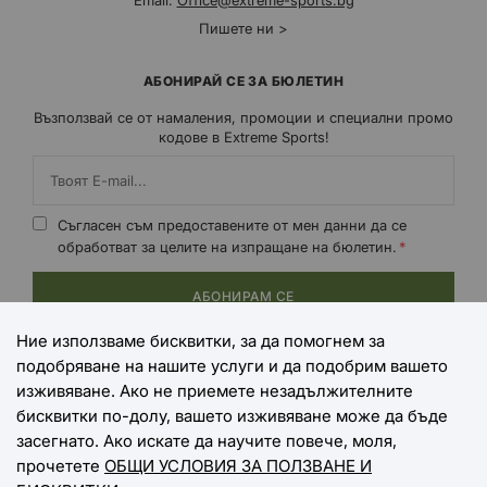
Email:
Office@extreme-sports.bg
Пишете ни >
АБОНИРАЙ СЕ ЗА БЮЛЕТИН
Възползвай се от намаления, промоции и специални промо
кодове в Extreme Sports!
Съгласен съм предоставените от мен данни да се
обработват за целите на изпращане на бюлетин.
АБОНИРАМ СЕ
Ние използваме бисквитки, за да помогнем за
подобряване на нашите услуги и да подобрим вашето
НАЧИНИ НА ПЛАЩАНЕ
изживяване. Ако не приемете незадължителните
бисквитки по-долу, вашето изживяване може да бъде
засегнато. Ако искате да научите повече, моля,
прочетете
ОБЩИ УСЛОВИЯ ЗА ПОЛЗВАНЕ И
НАЧИНИ НА ДОСТАВКА