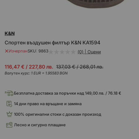
Преминете
K&N
към
началото
Спортен въздушен филтър K&N KA1594
на
галерия
Изчерпан
SKU
9863
(0) | Оцени
със
снимки
Промо
116,47 €
/
227,80 лв.
137,03 €
/
268,01 лв.
цена
Валутен курс: 1 EUR = 1.95583 BGN
Безплатна доставка за поръчки над 149,00 лв. / 76.18 €
14 дни право на връщане и замяна
100% оригинални стоки с доказан произход
Лесно и сигурно плащане