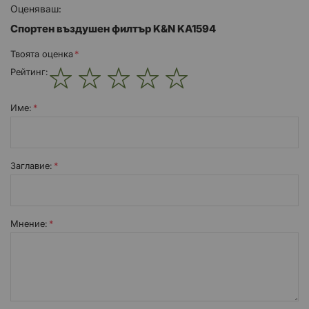
Оценяваш:
Спортен въздушен филтър K&N KA1594
Твоята оценка
Рейтинг:
1
2
3
4
5
star
stars
stars
stars
stars
Име:
Заглавиe:
Мнение: