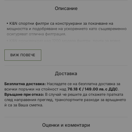
Описание
K&N спортни филтри са конструирани за покачване на
мощността и подобряване на ускорението като същевременно
осигуряват отлична филтрация.
K&N произвеждат над 1200 модела филтри, почти за всяко
превозно средство на пътя.
Филтрите са перящи и са за многократна употреба и са
ВИЖ ПОВЕЧЕ
проектирани да съвпаднат в оригиналната филтърна кутия на
вашият мотор/автомобил.
При повечето превозни средства, премахвате старият
Доставка
въздушен филтър за еднократна употреба и го заменяте с K&N
филтър.
Безплатна доставка:
Насладете се на безплатна доставка за
всички поръчки на стойност над
76.18 € / 149.00 лв. с ДДС
.
Връщане при отказ:
В случай че решите да откажете пратката
след направения преглед, транспортните разходи за връщането
ѝ са за Ваша сметка.
Оценки и коментари