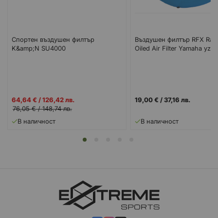
Спортен въздушен филтър
Въздушен филтър RFX Race
K&amp;N SU4000
Oiled Air Filter Yamaha yz1
Промо
64,64 €
/
126,42 лв.
19,00 €
/
37,16 лв.
цена
76,05 €
/
148,74 лв.
В наличност
В наличност