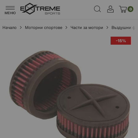
0
МЕНЮ
Начало
Моторни спортове
Части за мотори
Въздушни фи
Преминете
-15%
към
края
на
галерията
на
изображенията