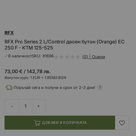
Преминете
RFX
към
началото
RFX Pro Series 2 L/Control двоен бутон (Orange) EC
на
250 F - KTM 125-525
галерия
със
В наличност
SKU
81696
(0) | Оцени
снимки
73,00 €
/
142,78 лв.
Валутен курс: 1 EUR = 1.95583 BGN
Поръчай сега и получи в срок от 2-3 дни!
ДОБАВИ В КОЛИЧКАТА