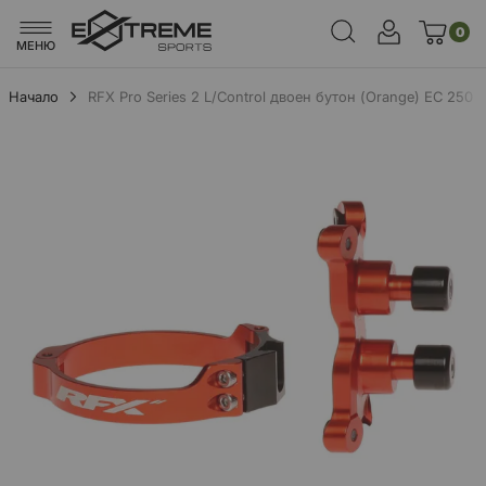
0
МЕНЮ
Начало
RFX Pro Series 2 L/Control двоен бутон (Orange) EC 250 
Преминете
към
края
на
галерията
на
изображенията