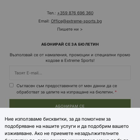
Тел.:
+359 876 696 360
Email:
Office@extreme-sports.bg
Пишете ни >
АБОНИРАЙ СЕ ЗА БЮЛЕТИН
Възползвай се от намаления, промоции и специални промо
кодове в Extreme Sports!
Съгласен съм предоставените от мен данни да се
обработват за целите на изпращане на бюлетин.
АБОНИРАМ СЕ
Ние използваме бисквитки, за да помогнем за
подобряване на нашите услуги и да подобрим вашето
НАЧИНИ НА ПЛАЩАНЕ
изживяване. Ако не приемете незадължителните