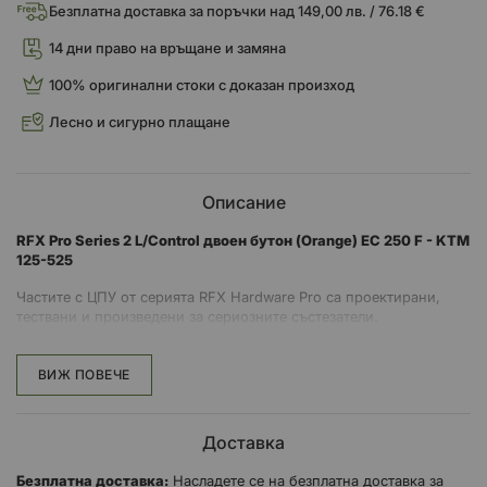
Безплатна доставка за поръчки над 149,00 лв. / 76.18 €
14 дни право на връщане и замяна
100% оригинални стоки с доказан произход
Лесно и сигурно плащане
Описание
RFX Pro Series 2 L/Control двоен бутон (Orange) EC 250 F - KTM
125-525
Частите с ЦПУ от серията RFX Hardware Pro са проектирани,
тествани и произведени за сериозните състезатели.
Използвайки нашия 30-годишен състезателен и инженерен
опит, ние съчетахме качествени проекти, превъзходни
ВИЖ ПОВЕЧЕ
материали и прецизни производствени процеси, за да създадем
заводски състезателни части, достъпни за всеки.
Доставка
Контролите за стартиране на RFX ви позволяват да спуснете и
блокирате предното окачване, за да спрете повдигането на
Безплатна доставка:
Насладете се на безплатна доставка за