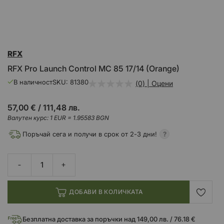
Преминете
RFX
към
началото
RFX Pro Launch Control MC 85 17/14 (Orange)
на
галерия
В наличност
SKU
81380
(0) | Оцени
със
снимки
57,00 €
/
111,48 лв.
Валутен курс: 1 EUR = 1.95583 BGN
Поръчай сега и получи в срок от 2-3 дни!
ДОБАВИ В КОЛИЧКАТА
Безплатна доставка за поръчки над 149,00 лв. / 76.18 €