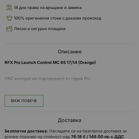
14 дни право на връщане и замяна
100% оригинални стоки с доказан произход
Лесно и сигурно плащане
Описание
RFX Pro Launch Control MC 85 17/14 (Orange)
CNC контрол на стартирането от серия Pro
Частите от серията RFX Hardware Pro CNC са проектирани,
тествани и произведени за сериозните състезатели.
ВИЖ ПОВЕЧЕ
Използвайки нашия 30-годишен състезателен и инженерен
опит, ние сме съчетали качествени проекти, превъзходни
материали и прецизни производствени процеси, за да създадем
Доставка
заводски състезателни части, достъпни за всеки.
Безплатна доставка:
Насладете се на безплатна доставка за
Контролите за стартиране на RFX ви позволяват да спуснете и
всички поръчки на стойност над
76.18 € / 149.00 лв. с ДДС
.
блокирате предното окачване, за да спрете повдигането на