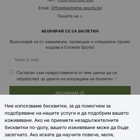
Email:
Office@extreme-sports.bg
Пишете ни >
АБОНИРАЙ СЕ ЗА БЮЛЕТИН
Възползвай се от намаления, промоции и специални промо
кодове в Extreme Sports!
Съгласен съм предоставените от мен данни да се
обработват за целите на изпращане на бюлетин.
АБОНИРАМ СЕ
Ние използваме бисквитки, за да помогнем за
подобряване на нашите услуги и да подобрим вашето
НАЧИНИ НА ПЛАЩАНЕ
изживяване. Ако не приемете незадължителните
бисквитки по-долу, вашето изживяване може да бъде
засегнато. Ако искате да научите повече, моля,