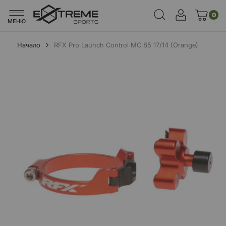
0
МЕНЮ
Начало
RFX Pro Launch Control MC 85 17/14 (Orange)
Преминете
към
края
на
галерията
на
изображенията