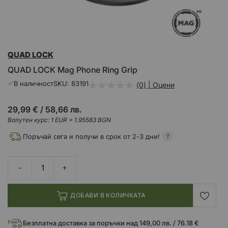
Преминете
QUAD LOCK
към
началото
QUAD LOCK Mag Phone Ring Grip
на
галерия
В наличност
SKU
83191
(0) | Оцени
със
снимки
29,99 €
/
58,66 лв.
Валутен курс: 1 EUR = 1.95583 BGN
Поръчай сега и получи в срок от 2-3 дни!
ДОБАВИ В КОЛИЧКАТА
Безплатна доставка за поръчки над 149,00 лв. / 76.18 €