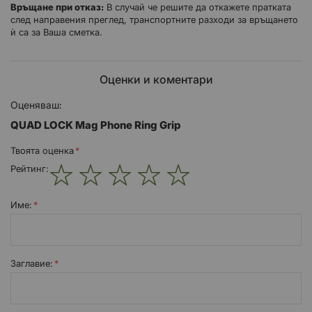
Връщане при отказ:
В случай че решите да откажете пратката
след направения преглед, транспортните разходи за връщането
ѝ са за Ваша сметка.
Оценки и коментари
Оценяваш:
QUAD LOCK Mag Phone Ring Grip
Твоята оценка
Рейтинг:
1
2
3
4
5
star
stars
stars
stars
stars
Име:
Заглавиe: