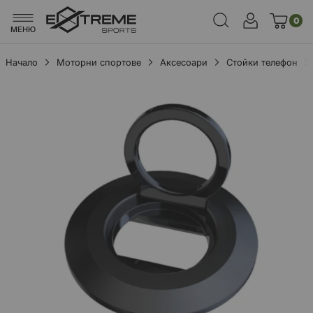
0
МЕНЮ
Начало
Моторни спортове
Аксесоари
Стойки телефон
Преминете
към
края
на
галерията
на
изображенията