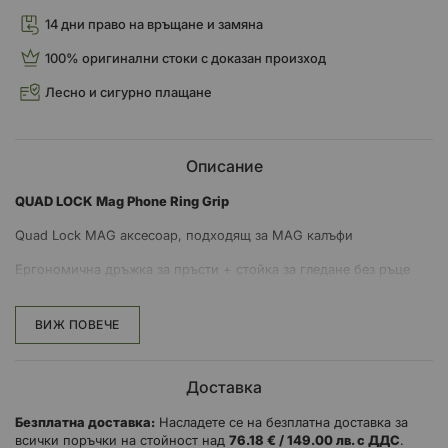
14 дни право на връщане и замяна
100% оригинални стоки с доказан произход
Лесно и сигурно плащане
Описание
QUAD LOCK Mag Phone Ring Grip
Quad Lock MAG аксесоар, подходящ за MAG калъфи
Ергономична дръжка за пръсти + стойка за гледане без ръце
Вградена отварачка за бутилки
ВИЖ ПОВЕЧЕ
Доставка
Безплатна доставка:
Насладете се на безплатна доставка за
всички поръчки на стойност над
76.18 € / 149.00 лв. с ДДС
.