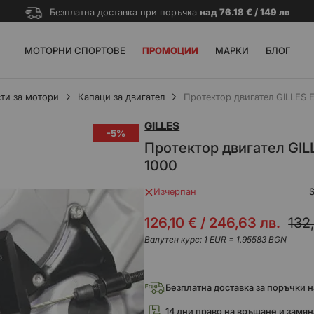
Безплатна доставка при поръчка
над 76.18 € / 149 лв
МОТОРНИ СПОРТОВЕ
ПРОМОЦИИ
МАРКИ
БЛОГ
ти за мотори
Капаци за двигател
Протектор двигател GILLES
GILLES
-5%
Протектор двигател GI
1000
Изчерпан
Промо
126,10 €
/
246,63 лв.
132
цена
Валутен курс: 1 EUR = 1.95583 BGN
Безплатна доставка за поръчки над
14 дни право на връщане и замян