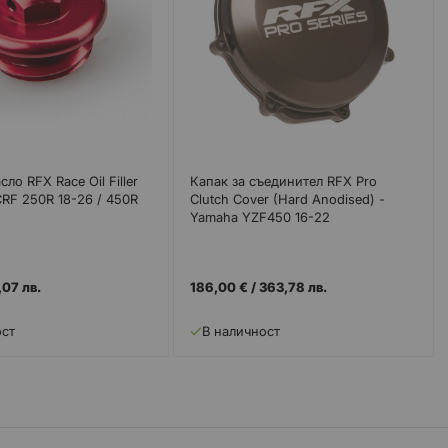
сло RFX Race Oil Filler
Капак за съединител RFX Pro
CRF 250R 18-26 / 450R
Clutch Cover (Hard Anodised) -
Yamaha YZF450 16-22
,07 лв.
186,00 €
/
363,78 лв.
ост
В наличност