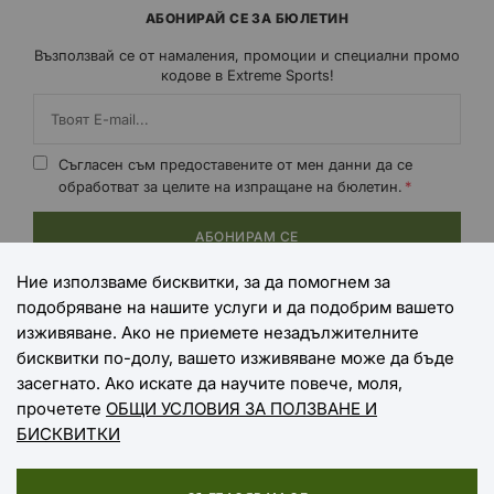
АБОНИРАЙ СЕ ЗА БЮЛЕТИН
Възползвай се от намаления, промоции и специални промо
кодове в Extreme Sports!
Съгласен съм предоставените от мен данни да се
обработват за целите на изпращане на бюлетин.
АБОНИРАМ СЕ
Ние използваме бисквитки, за да помогнем за
подобряване на нашите услуги и да подобрим вашето
НАЧИНИ НА ПЛАЩАНЕ
изживяване. Ако не приемете незадължителните
бисквитки по-долу, вашето изживяване може да бъде
засегнато. Ако искате да научите повече, моля,
прочетете
ОБЩИ УСЛОВИЯ ЗА ПОЛЗВАНЕ И
НАЧИНИ НА ДОСТАВКА
БИСКВИТКИ