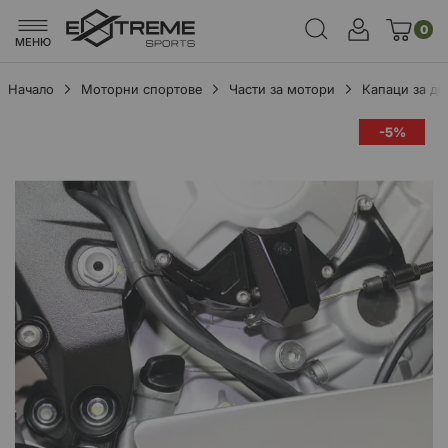
0
МЕНЮ
Начало
Моторни спортове
Части за мотори
Капаци за дв
Преминете
-5%
към
края
на
галерията
на
изображенията