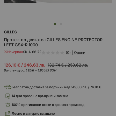
Преминете
GILLES
към
началото
Протектор двигател GILLES ENGINE PROTECTOR
на
LEFT GSX-R 1000
галерия
със
Изчерпан
SKU
66172
(0) | Оцени
снимки
Промо
126,10 €
/
246,63 лв.
132,74 €
/
259,62 лв.
цена
Валутен курс: 1 EUR = 1.95583 BGN
Безплатна доставка за поръчки над 149,00 лв. / 76.18 €
14 дни право на връщане и замяна
100% оригинални стоки с доказан произход
Лесно и сигурно плащане