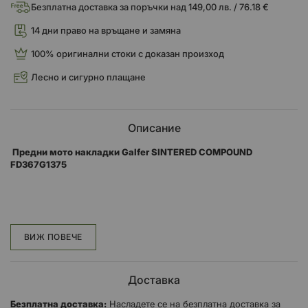
Безплатна доставка за поръчки над 149,00 лв. / 76.18 €
14 дни право на връщане и замяна
100% оригинални стоки с доказан произход
Лесно и сигурно плащане
Описание
Предни мото накладки Galfer SINTERED COMPOUND
FD367G1375
Подобрените G1375, са предназначени да задоволят и най
-взискателните клиенти, които освен обичайната градска
употреба, имат вкус към спортно каране. Това съединение има
ВИЖ ПОВЕЧЕ
висок коефициент на триене и осигурява отлична работа дори
при високи температури.
Доставка
G1375 предлага регулируемо и безопасно спиране при всякакви
условия.
Безплатна доставка:
Насладете се на безплатна доставка за