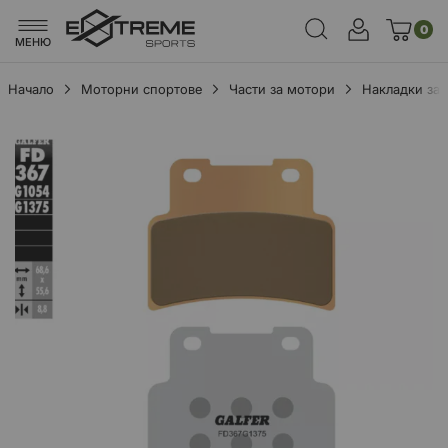
0
МЕНЮ
Начало
Моторни спортове
Части за мотори
Накладки за
Преминете
към
края
на
галерията
на
изображенията