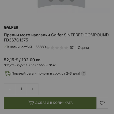
Преминете
GALFER
към
началото
Предни мото накладки Galfer SINTERED COMPOUND
на
FD367G1375
галерия
със
В наличност
SKU
65889
(0) | Оцени
снимки
52,15 €
/
102,00 лв.
Валутен курс: 1 EUR = 1.95583 BGN
Поръчай сега и получи в срок от 2-3 дни!
ДОБАВИ В КОЛИЧКАТА