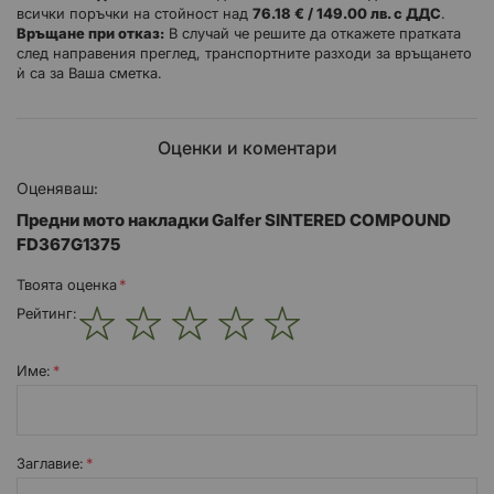
всички поръчки на стойност над
76.18 € / 149.00 лв. с ДДС
.
Спирачните накладки са основни елементи във всяка спирачна
Връщане при отказ:
В случай че решите да откажете пратката
система, тъй като те са пряко отговорни за предаването на
след направения преглед, транспортните разходи за връщането
силата към спирачния диск.
ѝ са за Ваша сметка.
Galfer е разработил специфични съединения за всякаква
употреба и различните модели мотоциклети, като иска да
предложи най -доброто за всички профили и нужди на
потребителите.
Оценки и коментари
Общи характеристики:
Оценяваш:
Мощна, прогресивна и модулна спирачка.
Предни мото накладки Galfer SINTERED COMPOUND
Ниска степен на износване и минимален шум.
FD367G1375
Максимална устойчивост на ефекта на избледняване.
Ефективност при сухи и мокри условия.
Твоята оценка
Ниско износване на спирачния диск.
Рейтинг:
Сертификат ECE R90 за всички съединения на накладките.
1
2
3
4
5
star
stars
stars
stars
stars
Име:
Заглавиe: