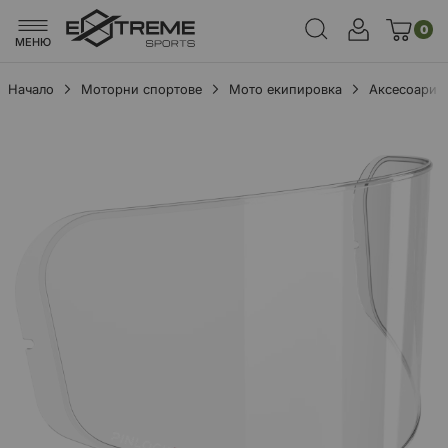
0
МЕНЮ
Начало
Моторни спортове
Мото екипировка
Аксесоари
Преминете
към
края
на
галерията
на
изображенията