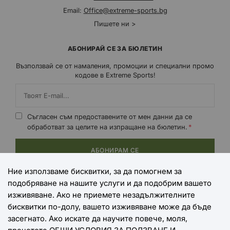
Email:
Office@extreme-sports.bg
Пишете ни >
АБОНИРАЙ СЕ ЗА БЮЛЕТИН
Възползвай се от намаления, промоции и специални промо
кодове в Extreme Sports!
Съгласен съм предоставените от мен данни да се
обработват за целите на изпращане на бюлетин.
АБОНИРАМ СЕ
Ние използваме бисквитки, за да помогнем за
подобряване на нашите услуги и да подобрим вашето
НАЧИНИ НА ПЛАЩАНЕ
изживяване. Ако не приемете незадължителните
бисквитки по-долу, вашето изживяване може да бъде
засегнато. Ако искате да научите повече, моля,