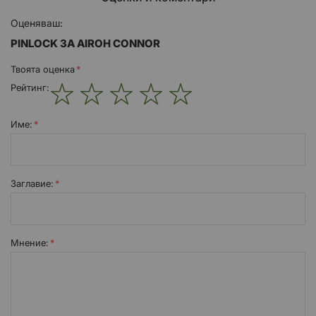
Оценяваш:
PINLOCK ЗА AIROH CONNOR
Твоята оценка
Рейтинг:
1
2
3
4
5
star
stars
stars
stars
stars
Име:
Заглавиe:
Мнение: