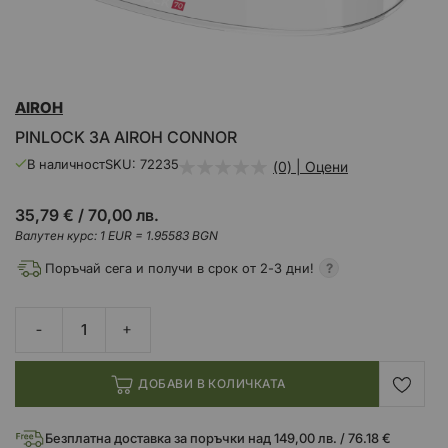
Преминете
AIROH
към
началото
PINLOCK ЗА AIROH CONNOR
на
галерия
В наличност
SKU
72235
(0) | Оцени
със
снимки
35,79 €
/
70,00 лв.
Валутен курс: 1 EUR = 1.95583 BGN
Поръчай сега и получи в срок от 2-3 дни!
ДОБАВИ В КОЛИЧКАТА
Безплатна доставка за поръчки над 149,00 лв. / 76.18 €