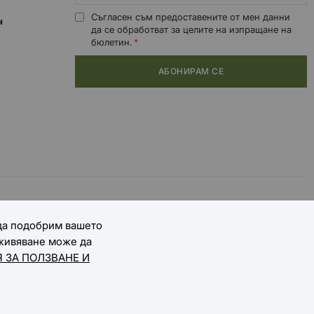
Съгласен съм предоставените от мен данни
0ч
да се обработват за целите на изпращане на
бюлетин.
АБОНИРАМ СЕ
 да подобрим вашето
зживяване може да
 ЗА ПОЛЗВАНЕ И
Онлайн магазин от