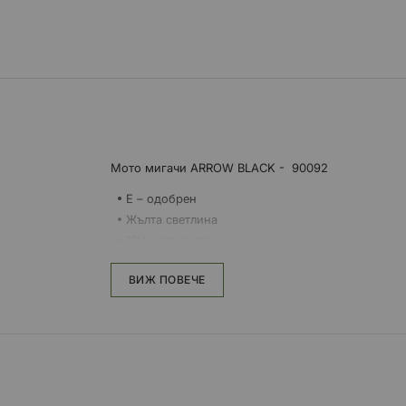
към
началото
на
галерия
със
снимки
Мото мигачи ARROW BLACK - 90092
E – одобрен
Жълта светлина
12V – захранване
ВИЖ ПОВЕЧЕ