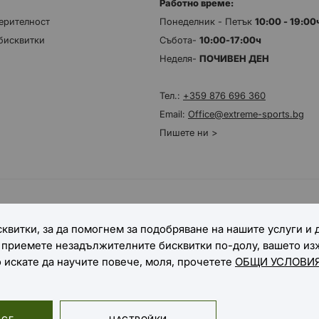
Работно време:
ерителност
Понеделник - Петък
10:00 - 19:0
бисквитки
Събота-
10:00-17:00ч
Неделя-
ПОЧИВЕН ДЕН
Тел.:
+359 876 696 360
Email:
Office@extreme-sports.bg
Пишете ни >
НАЧИНИ НА ДОСТАВКА
квитки, за да помогнем за подобряване на нашите услуги и
е приемете незадължителните бисквитки по-долу, вашето и
о искате да научите повече, моля, прочетете
ОБЩИ УСЛОВИЯ