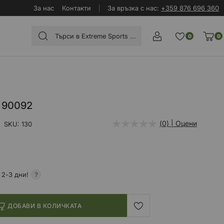
За нас
Контакти
За връзка с нас:
+359 876 696 360
0
0
 90092
(0) | Оцени
SKU
130
 2-3 дни!
ДОБАВИ В КОЛИЧКАТА