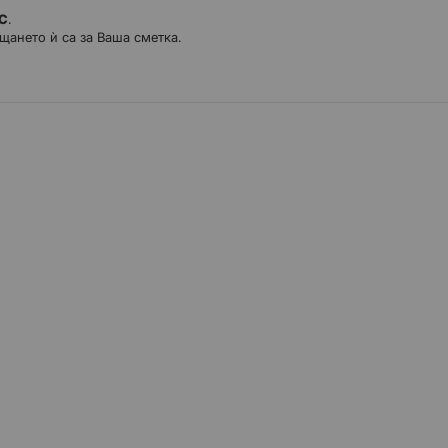
ДС
.
щането ѝ са за Ваша сметка.