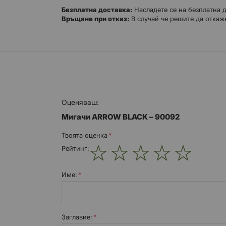
Безплатна доставка:
Насладете се на безплатна 
Връщане при отказ:
В случай че решите да откаже
Оценяваш:
Mигачи ARROW BLACK – 90092
Твоята оценка
Рейтинг:
1
2
3
4
5
star
stars
stars
stars
stars
Име:
Заглавиe: