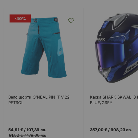
-40%
Вело шорти O'NEAL PIN IT V.22
Каска SHARK SKWAL i3
PETROL
BLUE/GREY
54,91 €
/
107,39 лв.
357,00 €
/
698,23 лв.
91,52 €
/
179,00 лв.