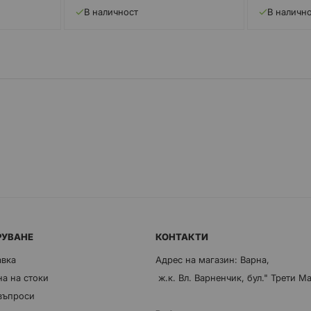
В наличност
В наличн
РУВАНЕ
КОНТАКТИ
авка
Адрес на магазин: Варна,
а на стоки
ж.к. Вл. Варненчик, бул." Трети М
 въпроси