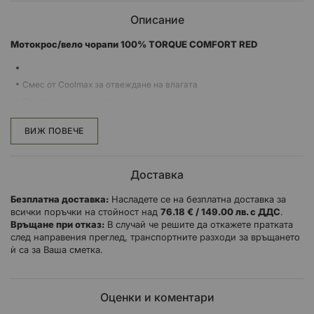
Описание
Mотокрос/вело чорапи 100% TORQUE COMFORT RED
Смес от Coolmax за отвеждане на влагата
Поддръжка на арката за компресия
Височина над прасеца
ВИЖ ПОВЕЧЕ
Доставка
Безплатна доставка:
Насладете се на безплатна доставка за
всички поръчки на стойност над
76.18 € / 149.00 лв. с ДДС
.
Връщане при отказ:
В случай че решите да откажете пратката
след направения преглед, транспортните разходи за връщането
ѝ са за Ваша сметка.
Оценки и коментари