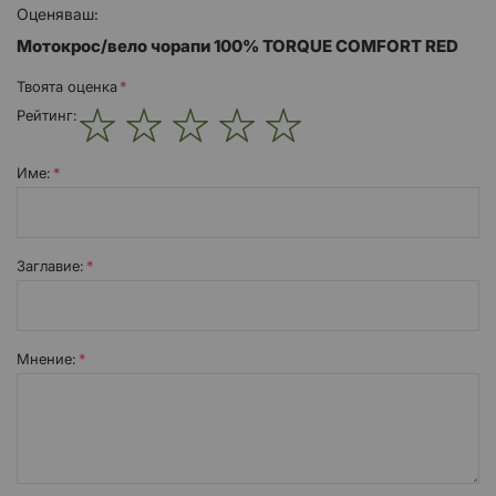
Оценяваш:
Mотокрос/вело чорапи 100% TORQUE COMFORT RED
Твоята оценка
Рейтинг:
1
2
3
4
5
star
stars
stars
stars
stars
Име:
Заглавиe:
Мнение: