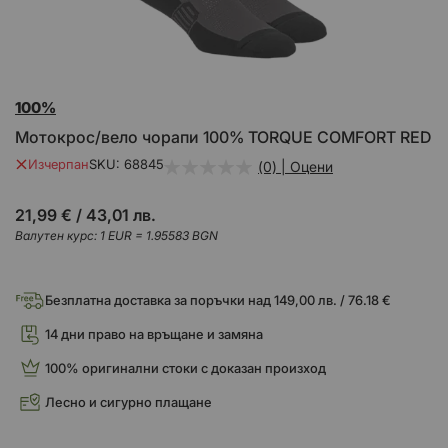
Преминете
100%
към
началото
Mотокрос/вело чорапи 100% TORQUE COMFORT RED
на
галерия
Изчерпан
SKU
68845
(0) | Оцени
със
снимки
21,99 €
/
43,01 лв.
Валутен курс: 1 EUR = 1.95583 BGN
Безплатна доставка за поръчки над 149,00 лв. / 76.18 €
14 дни право на връщане и замяна
100% оригинални стоки с доказан произход
Лесно и сигурно плащане