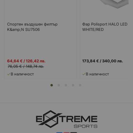
Спортен въздушен филтър
Фар Polisport HALO LED -
K&amp;N SU7506
WHITE/RED
Промо
64,64 €
/
126,42 лв.
173,84 €
/
340,00 лв.
цена
76,05 €
/
148,74 лв.
В наличност
В наличност