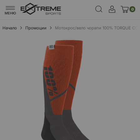
0
МЕНЮ
Начало
Промоции
Mотокрос/вело чорапи 100% TORQUE CO
Преминете
към
края
на
галерията
на
изображенията