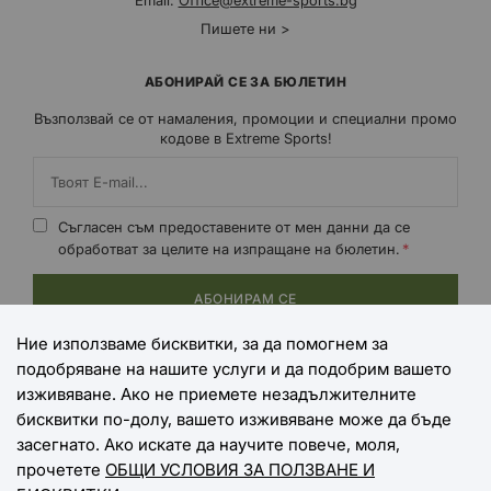
Email:
Office@extreme-sports.bg
Пишете ни >
АБОНИРАЙ СЕ ЗА БЮЛЕТИН
Възползвай се от намаления, промоции и специални промо
кодове в Extreme Sports!
Съгласен съм предоставените от мен данни да се
обработват за целите на изпращане на бюлетин.
АБОНИРАМ СЕ
Ние използваме бисквитки, за да помогнем за
подобряване на нашите услуги и да подобрим вашето
НАЧИНИ НА ПЛАЩАНЕ
изживяване. Ако не приемете незадължителните
бисквитки по-долу, вашето изживяване може да бъде
засегнато. Ако искате да научите повече, моля,
прочетете
ОБЩИ УСЛОВИЯ ЗА ПОЛЗВАНЕ И
НАЧИНИ НА ДОСТАВКА