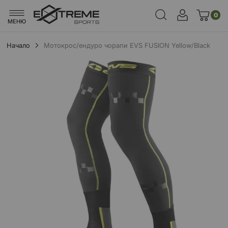
0
МЕНЮ
Начало
Mотокрос/ендуро чорапи EVS FUSION Yellow/Black
Преминете
към
края
на
галерията
на
изображенията