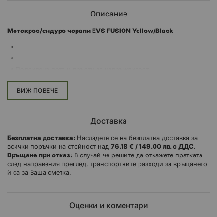
Описание
Mотокрос/ендуро чорапи EVS FUSION Yellow/Black
Подсилена пета и пръсти за издръжливост
Продължава до горната част на бедрото за допълнителен
комфорт при употреба на шини и наколенки
ВИЖ ПОВЕЧЕ
Конструкцията от вентилирана ликра поддържа прохладата
Продават се по двойки
Доставка
Безплатна доставка:
Насладете се на безплатна доставка за
всички поръчки на стойност над
76.18 € / 149.00 лв. с ДДС
.
Връщане при отказ:
В случай че решите да откажете пратката
след направения преглед, транспортните разходи за връщането
ѝ са за Ваша сметка.
Оценки и коментари