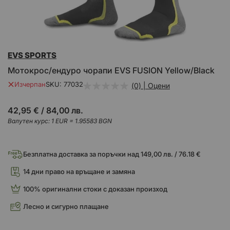
Преминете
EVS SPORTS
към
началото
Mотокрос/ендуро чорапи EVS FUSION Yellow/Black
на
галерия
Изчерпан
SKU
77032
(0) | Оцени
със
снимки
42,95 €
/
84,00 лв.
Валутен курс: 1 EUR = 1.95583 BGN
Безплатна доставка за поръчки над 149,00 лв. / 76.18 €
14 дни право на връщане и замяна
100% оригинални стоки с доказан произход
Лесно и сигурно плащане