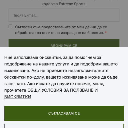
кодове в Extreme Sports!
Съгласен съм предоставените от мен данни да се
обработват за целите на изпращане на бюлетин.
АБОНИРАМ СЕ
Ние използваме бисквитки, за да помогнем за
подобряване на нашите услуги и да подобрим вашето
НАЧИНИ НА ПЛАЩАНЕ
изживяване. Ако не приемете незадължителните
бисквитки по-долу, вашето изживяване може да бъде
засегнато. Ако искате да научите повече, моля,
прочетете
ОБЩИ УСЛОВИЯ ЗА ПОЛЗВАНЕ И
НАЧИНИ НА ДОСТАВКА
БИСКВИТКИ
СЪГЛАСЯВАМ СЕ
Copyright © 2025 EXTREME SPORTS