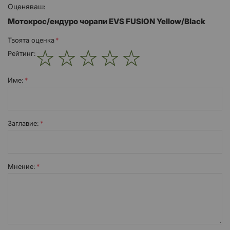
Оценяваш:
Mотокрос/ендуро чорапи EVS FUSION Yellow/Black
Твоята оценка
Рейтинг:
1
2
3
4
5
star
stars
stars
stars
stars
Име:
Заглавиe:
Мнение: