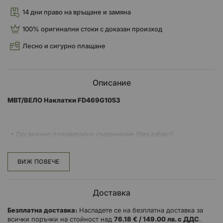
14 дни право на връщане и замяна
100% оригинални стоки с доказан произход
Лесно и сигурно плащане
Описание
MBT/ВЕЛО Наклатки FD469G1053
Органично полуметално съединение (без азбест)
Отсъствие на шум
По-добро усещане, прогресивност и спирачна сила
ВИЖ ПОВЕЧЕ
Минимизиране на вибрациите на колелото
По-малко износване на спирачните дискове
Устойчвост на високи температури
Доставка
Повишена издръжливост
Безплатна доставка:
Насладете се на безплатна доставка за
всички поръчки на стойност над
76.18 € / 149.00 лв. с ДДС
.