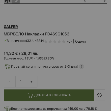
Преминете
GALFER
към
началото
MBT/ВЕЛО Накладки FD469G1053
на
галерия
В наличност
SKU
43314
(0) | Оцени
със
снимки
14,32 €
/
28,01 лв.
Валутен курс: 1 EUR = 1.95583 BGN
Поръчай сега и получи в срок от 2-3 дни!
ДОБАВИ В КОЛИЧКАТА
Безплатна доставка за поръчки над 149,00 лв. / 76.18 €