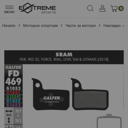
0
МЕНЮ
Начало
Моторни спортове
Части за мотори
Накладки за
Преминете
към
края
на
галерията
на
изображенията