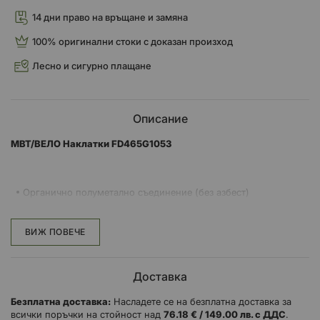
14 дни право на връщане и замяна
100% оригинални стоки с доказан произход
Лесно и сигурно плащане
Описание
MBT/ВЕЛО Наклатки FD465G1053
Органично полуметално съединение (без азбест)
Отсъствие на шум
По-добро усещане, прогресивност и спирачна сила
ВИЖ ПОВЕЧЕ
Минимизиране на вибрациите на колелото
По-малко износване на спирачните дискове
Устойчвост на високи температури
Доставка
Повишена издръжливост
Безплатна доставка:
Насладете се на безплатна доставка за
всички поръчки на стойност над
76.18 € / 149.00 лв. с ДДС
.