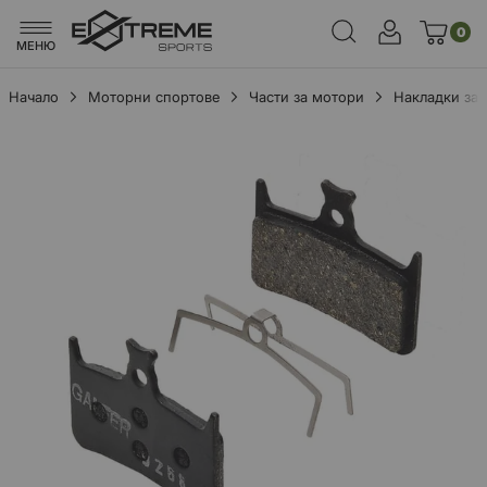
0
МЕНЮ
Начало
Моторни спортове
Части за мотори
Накладки за
Преминете
към
края
на
галерията
на
изображенията