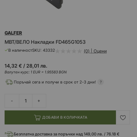
Преминете
GALFER
към
началото
MBT/ВЕЛО Накладки FD465G1053
на
галерия
В наличност
SKU
43332
(0) | Оцени
със
снимки
14,32 €
/
28,01 лв.
Валутен курс: 1 EUR = 1.95583 BGN
Поръчай сега и получи в срок от 2-3 дни!
ДОБАВИ В КОЛИЧКАТА
Безплатна доставка за поръчки над 149,00 лв. / 76.18 €