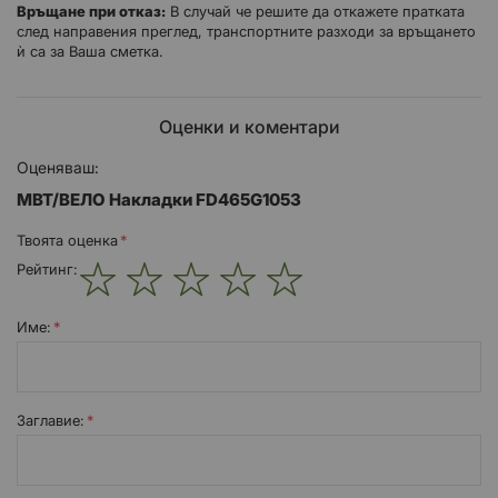
Връщане при отказ:
В случай че решите да откажете пратката
след направения преглед, транспортните разходи за връщането
ѝ са за Ваша сметка.
Оценки и коментари
Оценяваш:
MBT/ВЕЛО Накладки FD465G1053
Твоята оценка
Рейтинг:
1
2
3
4
5
star
stars
stars
stars
stars
Име:
Заглавиe: