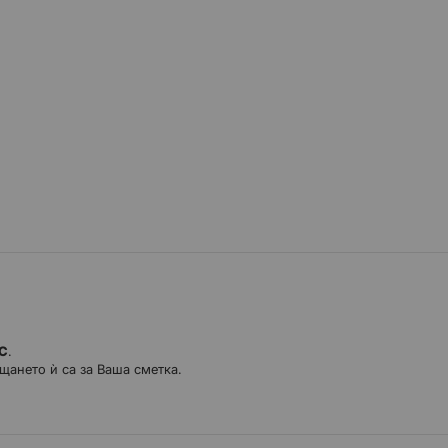
ДС
.
щането ѝ са за Ваша сметка.