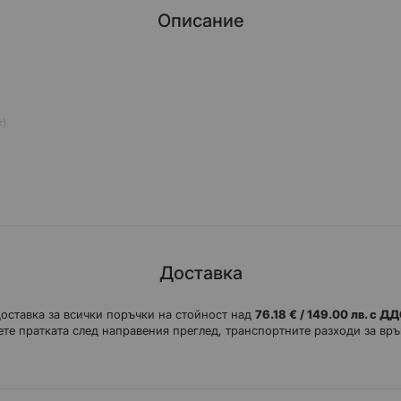
Описание
т)
сила
Доставка
доставка за всички поръчки на стойност над
76.18 € / 149.00 лв. с Д
те пратката след направения преглед, транспортните разходи за връ