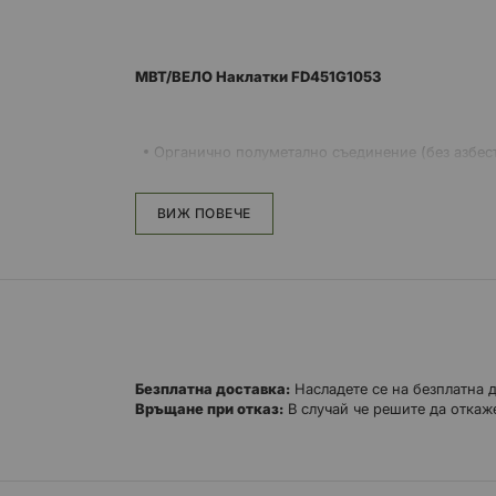
MBT/ВЕЛО Наклатки FD451G1053
Органично полуметално съединение (без азбес
Отсъствие на шум
По-добро усещане, прогресивност и спирачна 
ВИЖ ПОВЕЧЕ
Минимизиране на вибрациите на колелото
По-малко износване на спирачните дискове
Устойчвост на високи температури
Повишена издръжливост
Безплатна доставка:
Насладете се на безплатна 
Връщане при отказ:
В случай че решите да откаже