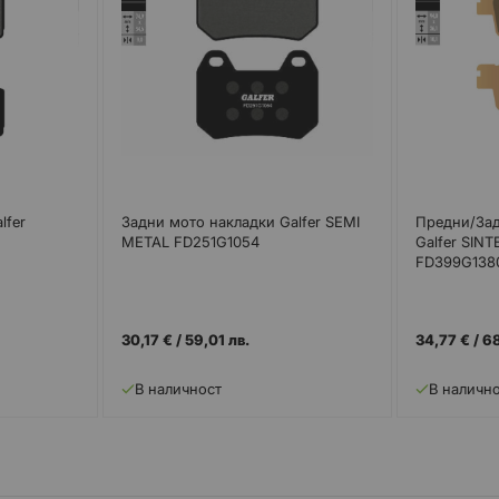
lfer
Задни мото накладки Galfer SEMI
Предни/Зад
METAL FD251G1054
Galfer SIN
FD399G138
30,17 €
/
59,01 лв.
34,77 €
/
68
В наличност
В наличн