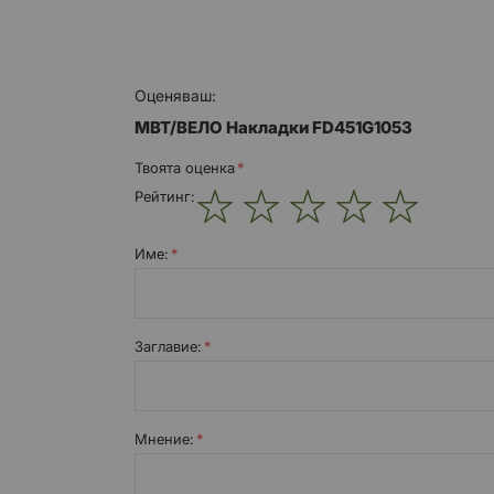
Оценяваш:
MBT/ВЕЛО Накладки FD451G1053
Твоята оценка
Рейтинг:
1
2
3
4
5
star
stars
stars
stars
stars
Име:
Заглавиe:
Мнение: