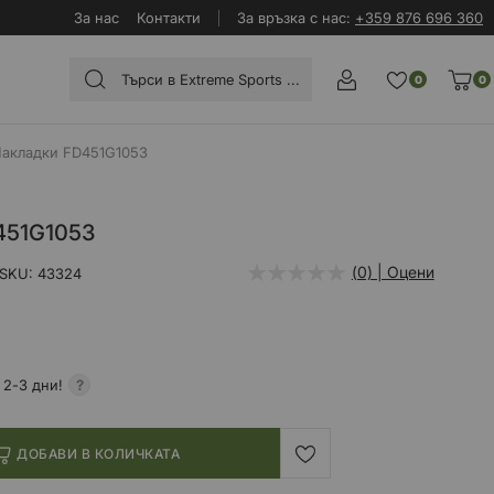
За нас
Контакти
За връзка с нас:
+359 876 696 360
0
0
акладки FD451G1053
451G1053
(0) | Оцени
SKU
43324
 2-3 дни!
ДОБАВИ В КОЛИЧКАТА