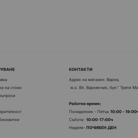
РУВАНЕ
КОНТАКТИ
авка
Адрес на магазин: Варна,
а на стоки
ж.к. Вл. Варненчик, бул." Трети М
 въпроси
Работно време:
ерителност
Понеделник - Петък
10:00 - 19:0
бисквитки
Събота-
10:00-17:00ч
Неделя-
ПОЧИВЕН ДЕН