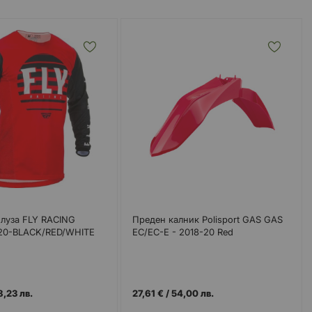
луза FLY RACING
Преден калник Polisport GAS GAS
220-BLACK/RED/WHITE
EC/EC-E - 2018-20 Red
8,23 лв.
27,61 €
/
54,00 лв.