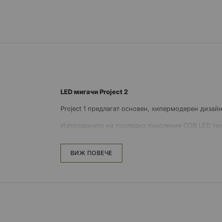
към
началото
на
галерия
със
снимки
LED мигачи Project 2
Project 1 предлагат основен, хипермодерен дизай
Използването на последно поколение COB LED тех
използване на пътя
ВИЖ ПОВЕЧЕ