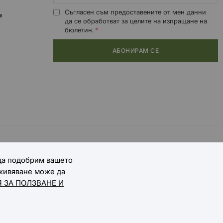
Съгласен съм предоставените от мен данни
0ч
да се обработват за целите на изпращане на
бюлетин.
АБОНИРАМ СЕ
 да подобрим вашето
зживяване може да
 ЗА ПОЛЗВАНЕ И
Онлайн магазин от