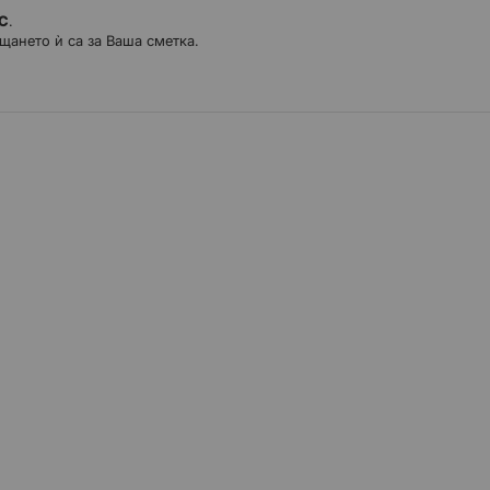
ДС
.
щането ѝ са за Ваша сметка.