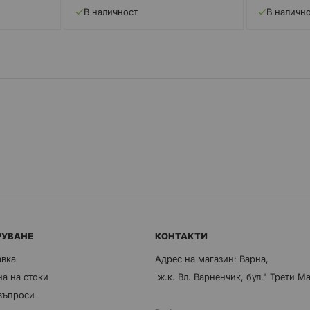
В наличност
В наличн
РУВАНЕ
КОНТАКТИ
авка
Адрес на магазин: Варна,
а на стоки
ж.к. Вл. Варненчик, бул." Трети М
 въпроси