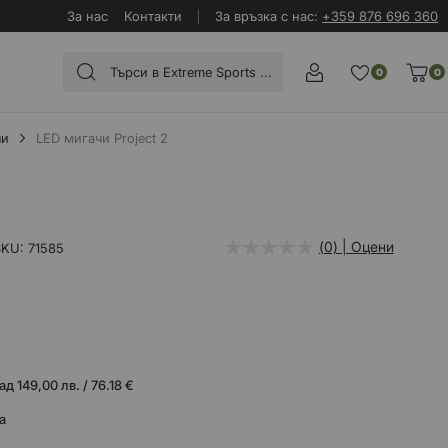
За нас
Контакти
За връзка с нас:
+359 876 696 360
0
0
чи
LED мигачи Project 2
(0) | Оцени
SKU
71585
 149,00 лв. / 76.18 €
а