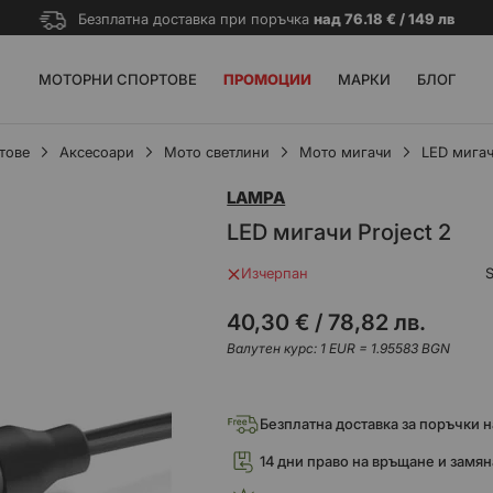
Безплатна доставка при поръчка
над 76.18 € / 149 лв
МОТОРНИ СПОРТОВЕ
ПРОМОЦИИ
МАРКИ
БЛОГ
тове
Аксесоари
Мото светлини
Мото мигачи
LED мига
LAMPA
LED мигачи Project 2
Изчерпан
40,30 €
/
78,82 лв.
Валутен курс: 1 EUR = 1.95583 BGN
Безплатна доставка за поръчки над
14 дни право на връщане и замян