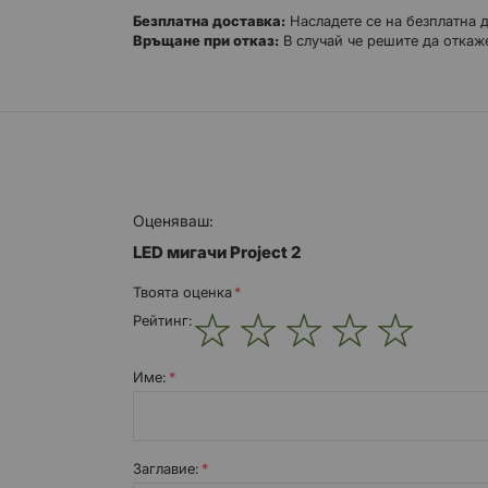
Безплатна доставка:
Насладете се на безплатна 
Връщане при отказ:
В случай че решите да откаже
Оценяваш:
LED мигачи Project 2
Твоята оценка
Рейтинг:
1
2
3
4
5
star
stars
stars
stars
stars
Име:
Заглавиe: