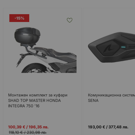
-15%
Монтажен комплект за куфари
Комуникационна систем
SHAD TOP MASTER HONDA
SENA
INTEGRA 750 '16
Промо
100,39 €
/
196,35 лв.
193,00 €
/
377,48 лв.
цена
118,10 €
/
230,98 лв.