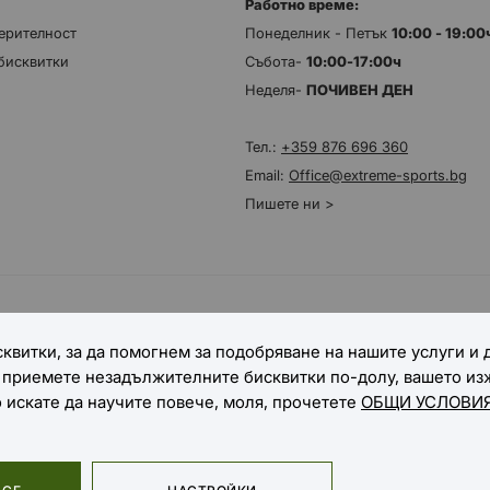
Работно време:
ерителност
Понеделник - Петък
10:00 - 19:0
бисквитки
Събота-
10:00-17:00ч
Неделя-
ПОЧИВЕН ДЕН
Тел.:
+359 876 696 360
Email:
Office@extreme-sports.bg
Пишете ни >
НАЧИНИ НА ДОСТАВКА
квитки, за да помогнем за подобряване на нашите услуги и
е приемете незадължителните бисквитки по-долу, вашето и
о искате да научите повече, моля, прочетете
ОБЩИ УСЛОВИЯ