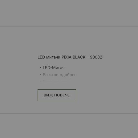
към
началото
на
галерия
със
снимки
LED мигачи PIXIA BLACK - 90082
LED-Мигач
Електро одобрен
Бяла светлина
12V – захранване
ВИЖ ПОВЕЧЕ