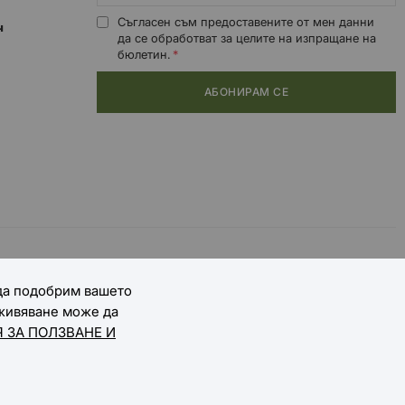
Съгласен съм предоставените от мен данни
0ч
да се обработват за целите на изпращане на
бюлетин.
АБОНИРАМ СЕ
 да подобрим вашето
зживяване може да
 ЗА ПОЛЗВАНЕ И
Онлайн магазин от