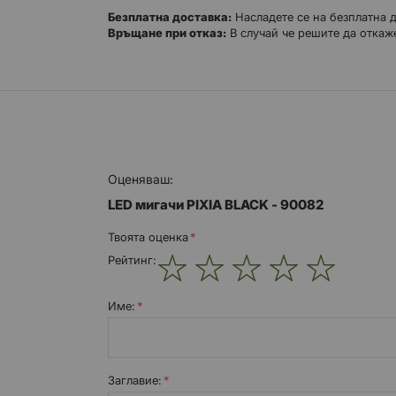
Безплатна доставка:
Насладете се на безплатна 
Връщане при отказ:
В случай че решите да откаже
Оценяваш:
LED мигачи PIXIA BLACK - 90082
Твоята оценка
Рейтинг:
1
2
3
4
5
star
stars
stars
stars
stars
Име:
Заглавиe: