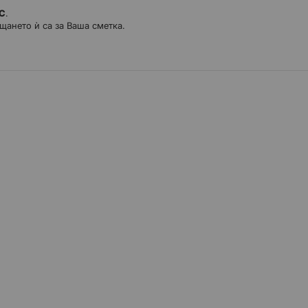
ДС
.
щането ѝ са за Ваша сметка.