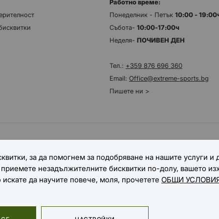
Работно време:
ерителност
Понеделник - Петък
10:00 - 19:0
бисквитки
Събота-
10:00-17:00ч
Неделя-
ПОЧИВЕН ДЕН
Тел.:
+359 876 696 360
Email:
Office@extreme-sports.bg
Пишете ни >
НАЧИНИ НА ДОСТАВКА
квитки, за да помогнем за подобряване на нашите услуги и
е приемете незадължителните бисквитки по-долу, вашето и
о искате да научите повече, моля, прочетете
ОБЩИ УСЛОВИЯ