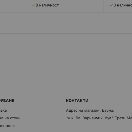
В наличност
В наличн
РУВАНЕ
КОНТАКТИ
авка
Адрес на магазин: Варна,
а на стоки
ж.к. Вл. Варненчик, бул." Трети М
 въпроси