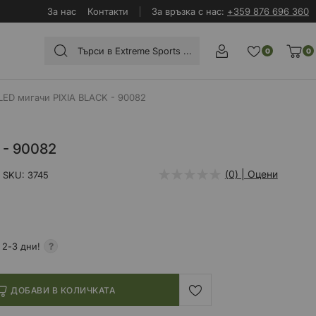
За нас
Контакти
За връзка с нас:
+359 876 696 360
0
0
LED мигачи PIXIA BLACK - 90082
 - 90082
(0) | Оцени
SKU
3745
 2-3 дни!
ДОБАВИ В КОЛИЧКАТА