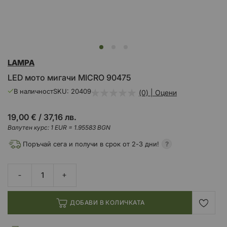
Преминете
LAMPA
към
началото
LED мото мигачи MICRO 90475
на
галерия
В наличност
SKU
20409
(0) | Оцени
със
снимки
19,00 €
/
37,16 лв.
Валутен курс: 1 EUR = 1.95583 BGN
Поръчай сега и получи в срок от 2-3 дни!
ДОБАВИ В КОЛИЧКАТА