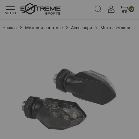
0
МЕНЮ
Начало
Моторни спортове
Аксесоари
Мото светлини
Преминете
към
края
на
галерията
на
изображенията