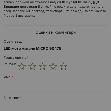
всички поръчки на стойност над
76.18 € / 149.00 лв. с ДДС
.
Връщане при отказ:
В случай че решите да откажете пратката
след направения преглед, транспортните разходи за връщането
ѝ са за Ваша сметка.
Оценки и коментари
Оценяваш:
LED мото мигачи MICRO 90475
Твоята оценка
Рейтинг:
1
2
3
4
5
star
stars
stars
stars
stars
Име:
Заглавиe: