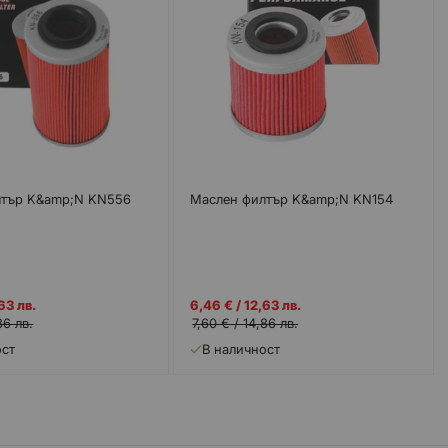
лтър K&amp;N KN556
Маслен филтър K&amp;N KN154
Промо
63 лв.
6,46 €
/
12,63 лв.
цена
86 лв.
7,60 €
/
14,86 лв.
ост
В наличност