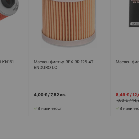
 KN161
Маслен филтър RFX RR 125 4T
Маслен фи
ENDURO LC
Промо
4,00 €
/
7,82 лв.
6,46 €
/
12,
цена
7,60 €
/
14,
В наличност
В наличн