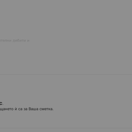
ителни дебити и
отрайност и
 OEM (производител на
аслените филтри K&N® са
 препоръчват сега.
ДС
.
щането ѝ са за Ваша сметка.