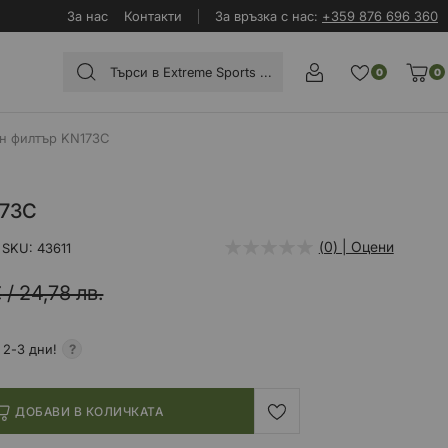
За нас
Контакти
За връзка с нас:
+359 876 696 360
0
0
н филтър KN173C
173C
(0) | Оцени
SKU
43611
€
/
24,78 лв.
 2-3 дни!
ДОБАВИ В КОЛИЧКАТА