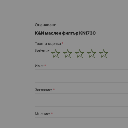
Оценяваш:
K&N маслен филтър KN173C
Твоята оценка
Рейтинг:
1
2
3
4
5
star
stars
stars
stars
stars
Име:
Заглавиe:
Мнение: