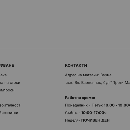
РУВАНЕ
КОНТАКТИ
авка
Адрес на магазин: Варна,
а на стоки
ж.к. Вл. Варненчик, бул." Трети М
 въпроси
Работно време:
ерителност
Понеделник - Петък
10:00 - 19:0
бисквитки
Събота-
10:00-17:00ч
Неделя-
ПОЧИВЕН ДЕН