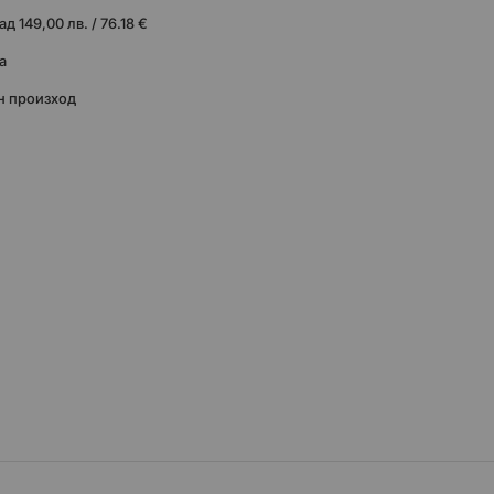
 149,00 лв. / 76.18 €
а
н произход