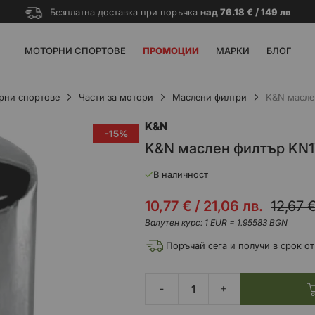
Безплатна доставка при поръчка
над 76.18 € / 149 лв
МОТОРНИ СПОРТОВЕ
ПРОМОЦИИ
МАРКИ
БЛОГ
рни спортове
Части за мотори
Маслени филтри
K&N масле
K&N
-15%
K&N маслен филтър KN
В наличност
Промо
10,77 €
/
21,06 лв.
12,67 
цена
Валутен курс: 1 EUR = 1.95583 BGN
Поръчай сега и получи в срок от