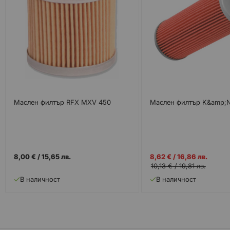
Маслен филтър RFX MXV 450
Маслен филтър K&amp;N
Промо
8,00 €
/
15,65 лв.
8,62 €
/
16,86 лв.
цена
10,13 €
/
19,81 лв.
В наличност
В наличност