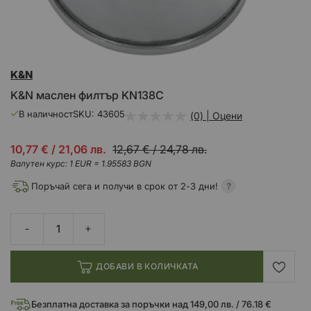
Преминете
K&N
към
началото
K&N маслен филтър KN138C
на
галерия
В наличност
SKU
43605
(0) | Оцени
със
снимки
Промо
10,77 €
/
21,06 лв.
12,67 €
/
24,78 лв.
цена
Валутен курс: 1 EUR = 1.95583 BGN
Поръчай сега и получи в срок от 2-3 дни!
ДОБАВИ В КОЛИЧКАТА
Безплатна доставка за поръчки над 149,00 лв. / 76.18 €