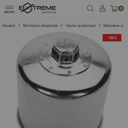
0
МЕНЮ
Начало
Моторни спортове
Части за мотори
Маслени фил
Преминете
-15%
към
края
на
галерията
на
изображенията