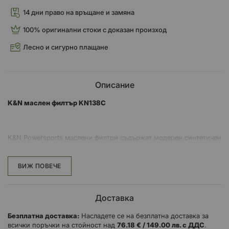
14 дни право на връщане и замяна
100% оригинални стоки с доказан произход
Лесно и сигурно плащане
Описание
K&N маслен филтър KN138C
K&N Powersports маслени филтри съдържат модерен синтетичен
филтърен материал, предназначен да осигури изключителни
дебити и
ВИЖ ПОВЕЧЕ
постоянен поток на масло към вашия двигател. Устойчивата
конструкция и навити нишки помагат да се осигури
дълготрайност и
Доставка
стабилен монтаж на филтъра. Всеки маслен филтър K&N® е
Безплатна доставка:
Насладете се на безплатна доставка за
проектиран да отговаря или надвишава спецификациите на
всички поръчки на стойност над
76.18 € / 149.00 лв. с ДДС
.
OEM (производител на