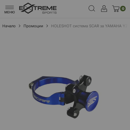
0
МЕНЮ
Начало
Промоции
HOLESHOT система SCAR за YAMAHA YZ 
Преминете
към
края
на
галерията
на
изображенията