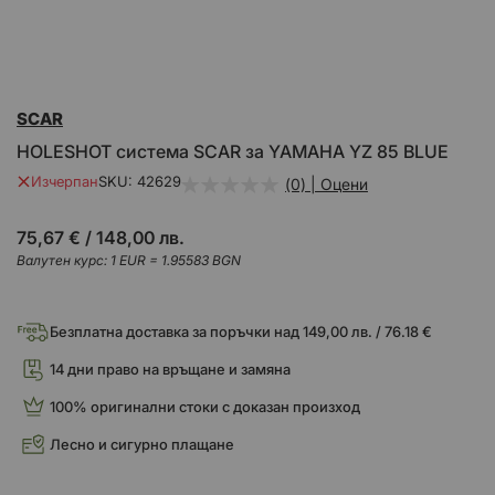
Преминете
SCAR
към
началото
HOLESHOT система SCAR за YAMAHA YZ 85 BLUE
на
галерия
Изчерпан
SKU
42629
(0) | Оцени
със
снимки
75,67 €
/
148,00 лв.
Валутен курс: 1 EUR = 1.95583 BGN
Безплатна доставка за поръчки над 149,00 лв. / 76.18 €
14 дни право на връщане и замяна
100% оригинални стоки с доказан произход
Лесно и сигурно плащане