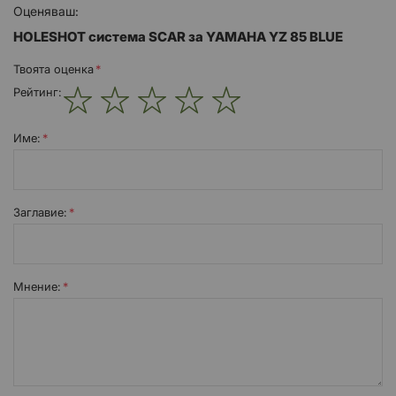
Оценяваш:
HOLESHOT система SCAR за YAMAHA YZ 85 BLUE
Твоята оценка
Рейтинг:
1
2
3
4
5
star
stars
stars
stars
stars
Име:
Заглавиe:
Мнение: