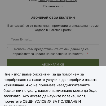
Email:
Office@extreme-sports.bg
Пишете ни >
АБОНИРАЙ СЕ ЗА БЮЛЕТИН
Възползвай се от намаления, промоции и специални промо
кодове в Extreme Sports!
Съгласен съм предоставените от мен данни да се
обработват за целите на изпращане на бюлетин.
АБОНИРАМ СЕ
Ние използваме бисквитки, за да помогнем за
подобряване на нашите услуги и да подобрим вашето
НАЧИНИ НА ПЛАЩАНЕ
изживяване. Ако не приемете незадължителните
бисквитки по-долу, вашето изживяване може да бъде
засегнато. Ако искате да научите повече, моля,
прочетете
ОБЩИ УСЛОВИЯ ЗА ПОЛЗВАНЕ И
НАЧИНИ НА ДОСТАВКА