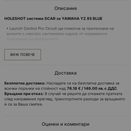
Описание
HOLESHOT система SCAR за YAMAHA YZ 85 BLUE
Launch Control Pro Circuit ще помогне за притискане на
вилките с няколко сантиметра надолу от нормалното
положение на мотоциклета.
Когато са заключени в началото на състезанието, по-
голямото натоварване ще бъде поставено върху предната част,
ВИЖ ПОВЕЧЕ
а не върху задната, което ще намали вероятността от
повдигане на колело
Launch Control системата се отличава с безпружинен дизайн,
Доставка
който осигурява положително задействане и постоянно
освобождаване
Безплатна доставка:
Насладете се на безплатна доставка за
Стартовият спусък улеснява процеса на установяване и
всички поръчки на стойност над
76.18 € / 149.00 лв. с ДДС
.
изключване
Връщане при отказ:
В случай че решите да откажете пратката
CNC-обработка от алуминий за самолети
след направения преглед, транспортните разходи за връщането
ѝ са за Ваша сметка.
Олекотена конструкция
Оценки и коментари