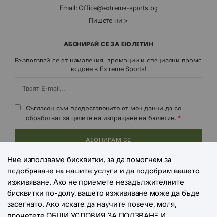
Email:
Office@extreme-sports.bg
Пишете ни >
АБОНИРАЙ СЕ ЗА БЮЛЕТИН
Възползвай се от намаления, промоции и специални промо
кодове в Extreme Sports!
Съгласен съм предоставените от мен данни да се
обработват за целите на изпращане на бюлетин.
АБОНИРАМ СЕ
Ние използваме бисквитки, за да помогнем за
подобряване на нашите услуги и да подобрим вашето
НАЧИНИ НА ПЛАЩАНЕ
изживяване. Ако не приемете незадължителните
бисквитки по-долу, вашето изживяване може да бъде
засегнато. Ако искате да научите повече, моля,
прочетете
ОБЩИ УСЛОВИЯ ЗА ПОЛЗВАНЕ И