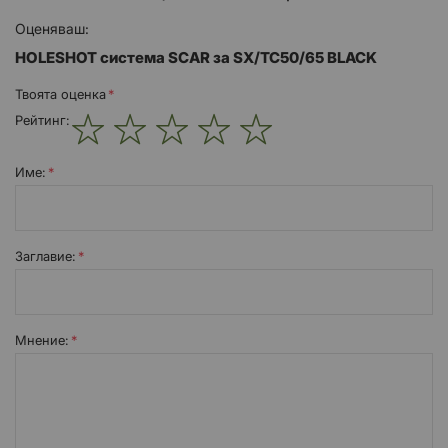
Оценяваш:
HOLESHOT система SCAR за SX/TC50/65 BLACK
Твоята оценка
Рейтинг:
1
2
3
4
5
star
stars
stars
stars
stars
Име:
Заглавиe:
Мнение: