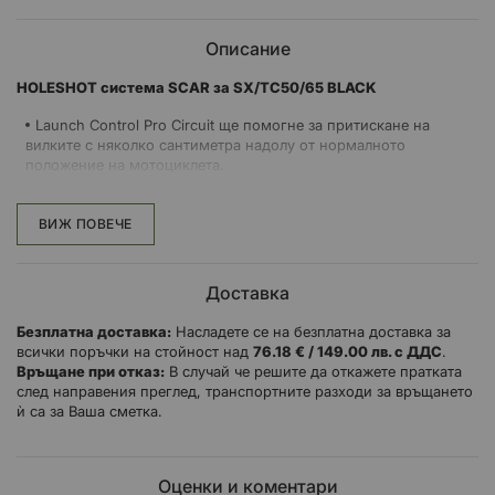
Описание
HOLESHOT система SCAR за SX/TC50/65 BLACK
Launch Control Pro Circuit ще помогне за притискане на
вилките с няколко сантиметра надолу от нормалното
положение на мотоциклета.
Когато са заключени в началото на състезанието, по-
голямото натоварване ще бъде поставено върху предната част,
ВИЖ ПОВЕЧЕ
а не върху задната, което ще намали вероятността от
повдигане на колело
Системата за контрол на стартирането се отличава с
Доставка
безпружинен дизайн, който осигурява положително
задействане и постоянно освобождаване
Безплатна доставка:
Насладете се на безплатна доставка за
Стартовият спусък улеснява процеса на установяване и
всички поръчки на стойност над
76.18 € / 149.00 лв. с ДДС
.
изключване
Връщане при отказ:
В случай че решите да откажете пратката
CNC-обработка от алуминий за самолети
след направения преглед, транспортните разходи за връщането
ѝ са за Ваша сметка.
Олекотена конструкция
Оценки и коментари