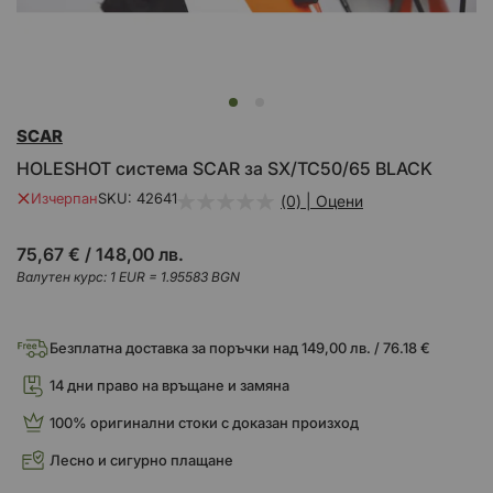
Преминете
SCAR
към
началото
HOLESHOT система SCAR за SX/TC50/65 BLACK
на
галерия
Изчерпан
SKU
42641
(0) | Оцени
със
снимки
75,67 €
/
148,00 лв.
Валутен курс: 1 EUR = 1.95583 BGN
Безплатна доставка за поръчки над 149,00 лв. / 76.18 €
14 дни право на връщане и замяна
100% оригинални стоки с доказан произход
Лесно и сигурно плащане