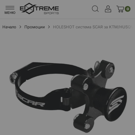
0
МЕНЮ
Начало
Промоции
HOLESHOT система SCAR за KTM/HUSQV
Преминете
към
края
на
галерията
на
изображенията