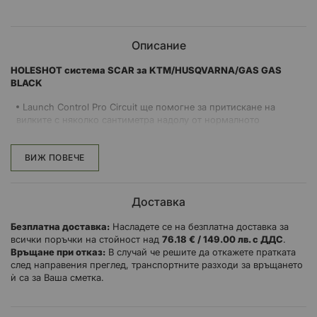
Описание
HOLESHOT система SCAR за KTM/HUSQVARNA/GAS GAS
BLACK
Launch Control Pro Circuit ще помогне за притискане на
вилките с няколко сантиметра надолу от нормалното
положение на мотоциклета.
Когато са заключени в началото на състезанието, по-
ВИЖ ПОВЕЧЕ
голямото натоварване ще бъде поставено върху предната част,
а не върху задната, което ще намали вероятността от
повдигане на колело
Доставка
Launch Control системата се отличава с безпружинен дизайн,
който осигурява положително задействане и постоянно
Безплатна доставка:
Насладете се на безплатна доставка за
освобождаване
всички поръчки на стойност над
76.18 € / 149.00 лв. с ДДС
.
Стартовият спусък улеснява процеса на установяване и
Връщане при отказ:
В случай че решите да откажете пратката
изключване
след направения преглед, транспортните разходи за връщането
CNC-обработка от алуминий за самолети
ѝ са за Ваша сметка.
Олекотена конструкция