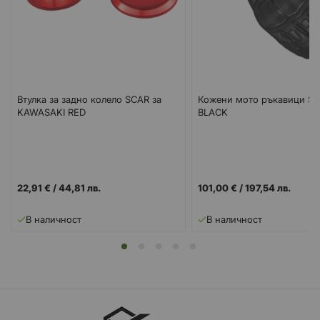
Втулка за задно колело SCAR за
Кожени мото ръкавици SPI
KAWASAKI RED
BLACK
22,91 €
/
44,81 лв.
101,00 €
/
197,54 лв.
В наличност
В наличност