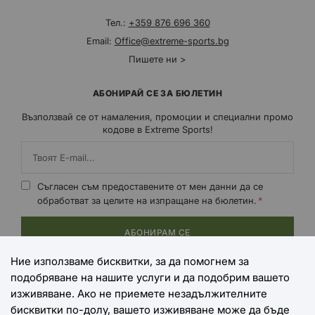
Тел.:
+359 876 696 360
Email:
Office@extreme-sports.bg
Пишете ни >
АБОНИРАЙ СЕ ЗА БЮЛЕТИН
Възползвай се от намаления, промоции и специални промо
кодове в Extreme Sports!
Съгласен съм предоставените от мен данни да се
обработват за целите на изпращане на бюлетин.
АБОНИРАМ СЕ
Ние използваме бисквитки, за да помогнем за
подобряване на нашите услуги и да подобрим вашето
НАЧИНИ НА ПЛАЩАНЕ
изживяване. Ако не приемете незадължителните
бисквитки по-долу, вашето изживяване може да бъде