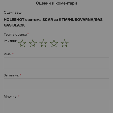
Оценки и коментари
Оценяваш:
HOLESHOT система SCAR за KTM/HUSQVARNA/GAS
GAS BLACK
Твоята оценка
Рейтинг:
1
2
3
4
5
star
stars
stars
stars
stars
Име:
Заглавиe:
Мнение: