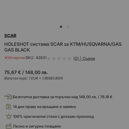
Преминете
SCAR
към
началото
HOLESHOT система SCAR за KTM/HUSQVARNA/GAS
на
GAS BLACK
галерия
със
Изчерпан
SKU
42631
(0) | Оцени
снимки
75,67 €
/
148,00 лв.
Валутен курс: 1 EUR = 1.95583 BGN
Безплатна доставка за поръчки над 149,00 лв. / 76.18 €
14 дни право на връщане и замяна
100% оригинални стоки с доказан произход
Лесно и сигурно плащане