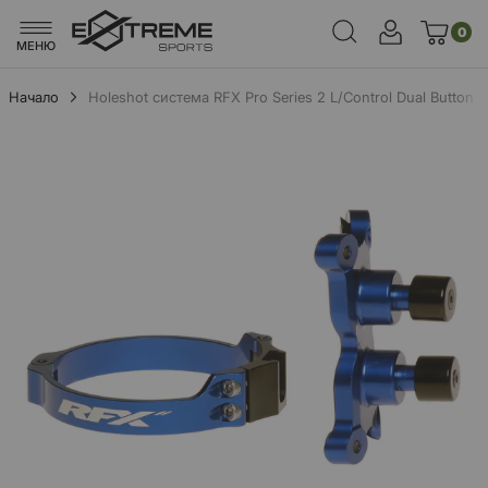
0
МЕНЮ
Начало
Holeshot система RFX Pro Series 2 L/Control Dual Button
Преминете
към
края
на
галерията
на
изображенията