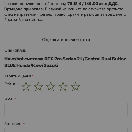
всички поръчки на стойност над
76.18 € / 149.00 лв. с ДДС
.
Използвайки нашия 30-годишен състезателен и инженерен
Връщане при отказ:
В случай че решите да откажете пратката
опит, ние сме съчетали качествени проекти, превъзходни
след направения преглед, транспортните разходи за връщането
материали и прецизни производствени процеси, за да създадем
ѝ са за Ваша сметка.
заводски състезателни части, достъпни за всеки.
Оценки и коментари
Контролите за стартиране на RFX ви позволяват да спуснете и
блокирате предното окачване, за да спрете повдигането на
Оценяваш:
предното колело при силно ускорение от стартовата врата.
Holeshot система RFX Pro Series 2 L/Control Dual Button
BLUE Honda/Kaw/Suzuki
Новият дизайн с два бутона позволява предпочитания на водача
при различни условия. Новият дизайн на двойния бутон се
Твоята оценка
отличава и с ново бутало, което е обработено по-далеч, за да
Рейтинг:
осигури по-голям просвет при новите модели на KTM, но също
така има допълнителен обхват, за да осигури максимално
1
2
3
4
5
задействане.
star
stars
stars
stars
stars
Име:
Характеристики
Заглавиe: