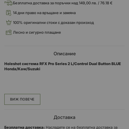
Безплатна доставка за поръчки над 149,00 лв. / 76.18 €
14 дни право на връщане и замяна
100% оригинални стоки с доказан произход
Лесно и сигурно плащане
Описание
Holeshot система RFX Pro Series 2 L/Control Dual Button BLUE
Honda/Kaw/Suzuki
Pro Series 2 CNC контрол на стартирането
ВИЖ ПОВЕЧЕ
Частите на RFX Hardware Pro Series CNC са проектирани,
тествани и произведени за сериозните състезатели.
Доставка
Безплатна доставка:
Насладете се на безплатна доставка за