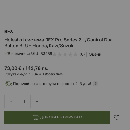
Преминете
RFX
към
началото
Holeshot система RFX Pro Series 2 L/Control Dual
на
Button BLUE Honda/Kaw/Suzuki
галерия
със
В наличност
SKU
83589
(0) | Оцени
снимки
73,00 €
/
142,78 лв.
Валутен курс: 1 EUR = 1.95583 BGN
Поръчай сега и получи в срок от 2-3 дни!
ДОБАВИ В КОЛИЧКАТА