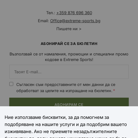
Тел.:
+359 876 696 360
Email:
Office@extreme-sports.bg
Пишете ни >
АБОНИРАЙ СЕ ЗА БЮЛЕТИН
Възползвай се от намаления, промоции и специални промо
кодове в Extreme Sports!
Съгласен съм предоставените от мен данни да се
обработват за целите на изпращане на бюлетин.
АБОНИРАМ СЕ
Ние използваме бисквитки, за да помогнем за
подобряване на нашите услуги и да подобрим вашето
НАЧИНИ НА ПЛАЩАНЕ
изживяване. Ако не приемете незадължителните