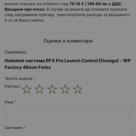
всички поръчки на стойност над
76.18 € / 149.00 лв. с ДДС
.
всички.
Връщане при отказ:
В случай че решите да откажете пратката
след направения преглед, транспортните разходи за връщането
RFX системите за управление на старта ви позволяват да
ѝ са за Ваша сметка.
спуснете и заключите предното окачване, за да спрете
повдигането на предното колело при рязко ускорение от
стартовата врата.
Оценки и коментари
Изработени с CNC машинна обработка от алуминиеви
заготовки и с шарнирен дизайн, който елиминира
Оценяваш:
отстраняването на крака на вилката при монтаж, стоманен
фиксатор за намаляване на износването и четириболтово
Holeshot система RFX Pro Launch Control (Orange) - WP
бутало, което устоява на повреди от камъни.
Factory 48mm Forks
Твоята оценка
Характеристики
Рейтинг:
CNC конструкция от алуминиеви заготовки с аерокосмически
1
2
3
4
5
клас
star
stars
stars
stars
stars
Име:
Четириболтова система за бутало
Лесен монтаж благодарение на шарнирен дизайн
Заглавиe:
Анодизиран цвят за фабричен вид