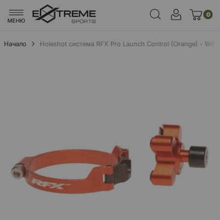
0
МЕНЮ
Начало
Holeshot система RFX Pro Launch Control (Orange) - WP 
Преминете
към
края
на
галерията
на
изображенията