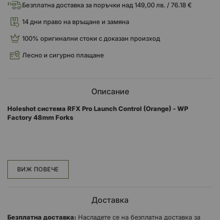
Безплатна доставка за поръчки над 149,00 лв. / 76.18 €
14 дни право на връщане и замяна
100% оригинални стоки с доказан произход
Лесно и сигурно плащане
Описание
Holeshot система RFX Pro Launch Control (Orange) - WP
Factory 48mm Forks
CNC система за управление на старта Pro Series
RFX Hardware CNC частите от серията Pro са проектирани,
ВИЖ ПОВЕЧЕ
тествани и произведени за сериозния конкурент.
Използвайки нашия 30-годишен опит в състезанията и
Доставка
инженерството, ние съчетахме качествени дизайни,
превъзходни материали и прецизни производствени процеси,
Безплатна доставка:
Насладете се на безплатна доставка за
за да създадем фабрични състезателни части, достъпни за