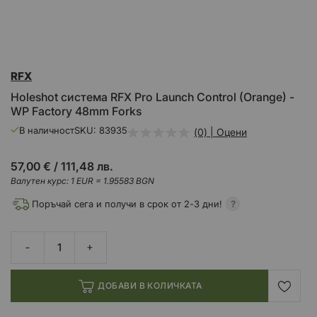
Преминете
RFX
към
началото
Holeshot система RFX Pro Launch Control (Orange) -
на
WP Factory 48mm Forks
галерия
със
В наличност
SKU
83935
(0) | Оцени
снимки
57,00 €
/
111,48 лв.
Валутен курс: 1 EUR = 1.95583 BGN
Поръчай сега и получи в срок от 2-3 дни!
ДОБАВИ В КОЛИЧКАТА