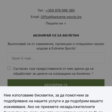
Тел.:
+359 876 696 360
Email:
Office@extreme-sports.bg
Пишете ни >
АБОНИРАЙ СЕ ЗА БЮЛЕТИН
Възползвай се от намаления, промоции и специални промо
кодове в Extreme Sports!
Съгласен съм предоставените от мен данни да се
обработват за целите на изпращане на бюлетин.
АБОНИРАМ СЕ
Ние използваме бисквитки, за да помогнем за
подобряване на нашите услуги и да подобрим вашето
НАЧИНИ НА ПЛАЩАНЕ
изживяване. Ако не приемете незадължителните