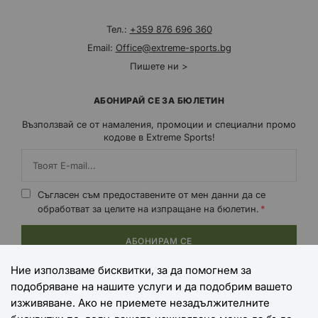
Тел.:
+359 876 696 360
Email:
Office@extreme-sports.bg
Пишете ни >
АБОНИРАЙ СЕ ЗА БЮЛЕТИН
Възползвай се от намаления, промоции и специални промо
кодове в Extreme Sports!
Съгласен съм предоставените от мен данни да се
обработват за целите на изпращане на бюлетин.
АБОНИРАМ СЕ
Ние използваме бисквитки, за да помогнем за
подобряване на нашите услуги и да подобрим вашето
НАЧИНИ НА ПЛАЩАНЕ
изживяване. Ако не приемете незадължителните