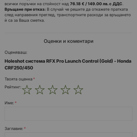
всички поръчки на стойност над
76.18 € / 149.00 лв. с ДДС
.
всички.
Връщане при отказ:
В случай че решите да откажете пратката
след направения преглед, транспортните разходи за връщането
RFX системите за управление на старта ви позволяват да
ѝ са за Ваша сметка.
спуснете и заключите предното окачване, за да спрете
повдигането на предното колело при рязко ускорение от
стартовата врата.
Оценки и коментари
Изработени с CNC машинна обработка от алуминиеви
заготовки и с шарнирен дизайн, който елиминира
Оценяваш:
отстраняването на крака на вилката при монтаж, стоманен
фиксатор за намаляване на износването и четириболтово
Holeshot система RFX Pro Launch Control (Gold) - Honda
бутало, което устоява на повреди от камъни.
CRF250/450
Твоята оценка
Характеристики
Рейтинг:
CNC конструкция от алуминиеви заготовки с аерокосмически
1
2
3
4
5
клас
star
stars
stars
stars
stars
Име:
Четириболтова система за бутало
Лесен монтаж благодарение на шарнирен дизайн
Заглавиe:
Анодизиран цвят за фабричен вид