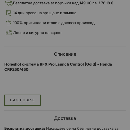
Безплатна доставка за поръчки над 149,00 лв. / 76.18 €
14 дни право на връщане и замяна
100% оригинални стоки с доказан произход
Лесно и сигурно плащане
Описание
Holeshot система RFX Pro Launch Control (Gold) - Honda
CRF250/450
CNC система за управление на старта Pro Series
RFX Hardware CNC частите от серията Pro са проектирани,
ВИЖ ПОВЕЧЕ
тествани и произведени за сериозния конкурент.
Използвайки нашия 30-годишен опит в състезанията и
Доставка
инженерството, ние съчетахме качествени дизайни,
превъзходни материали и прецизни производствени процеси,
Безплатна доставка:
Насладете се на безплатна доставка за
за да създадем фабрични състезателни части, достъпни за