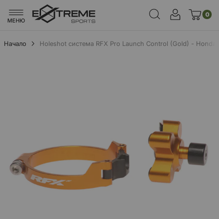
0
МЕНЮ
Начало
Holeshot система RFX Pro Launch Control (Gold) - Hond
Преминете
към
края
на
галерията
на
изображенията