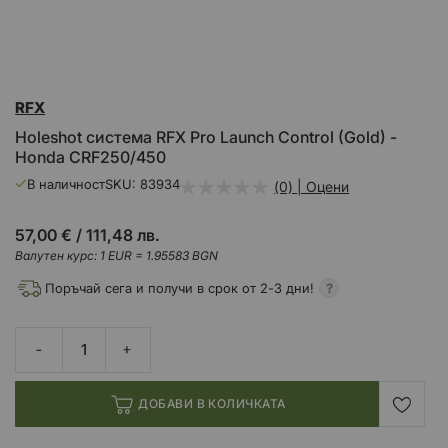
Преминете
RFX
към
началото
Holeshot система RFX Pro Launch Control (Gold) -
на
Honda CRF250/450
галерия
със
В наличност
SKU
83934
(0) | Оцени
снимки
57,00 €
/
111,48 лв.
Валутен курс: 1 EUR = 1.95583 BGN
Поръчай сега и получи в срок от 2-3 дни!
ДОБАВИ В КОЛИЧКАТА