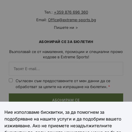
Тел.:
+359 876 696 360
Email:
Office@extreme-sports.bg
Пишете ни >
АБОНИРАЙ СЕ ЗА БЮЛЕТИН
Възползвай се от намаления, промоции и специални промо
кодове в Extreme Sports!
Съгласен съм предоставените от мен данни да се
обработват за целите на изпращане на бюлетин.
АБОНИРАМ СЕ
Ние използваме бисквитки, за да помогнем за
подобряване на нашите услуги и да подобрим вашето
НАЧИНИ НА ПЛАЩАНЕ
изживяване. Ако не приемете незадължителните