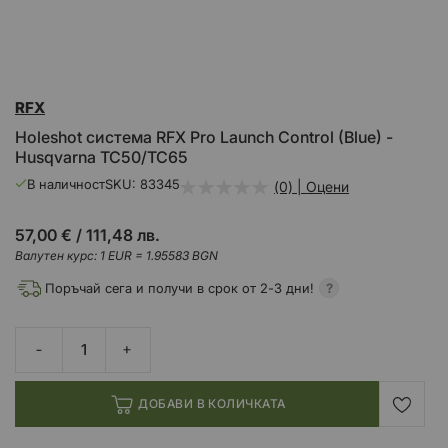
Преминете
RFX
към
началото
Holeshot система RFX Pro Launch Control (Blue) -
на
Husqvarna TC50/TC65
галерия
със
В наличност
SKU
83345
(0) | Оцени
снимки
57,00 €
/
111,48 лв.
Валутен курс: 1 EUR = 1.95583 BGN
Поръчай сега и получи в срок от 2-3 дни!
ДОБАВИ В КОЛИЧКАТА