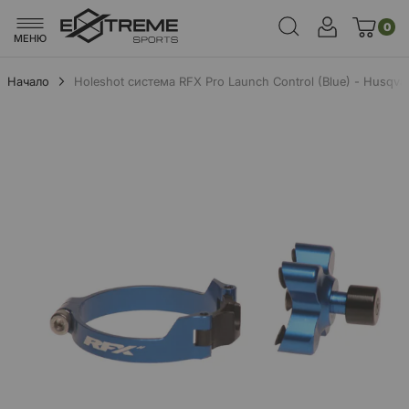
0
МЕНЮ
Начало
Holeshot система RFX Pro Launch Control (Blue) - Husqv
Преминете
към
края
на
галерията
на
изображенията