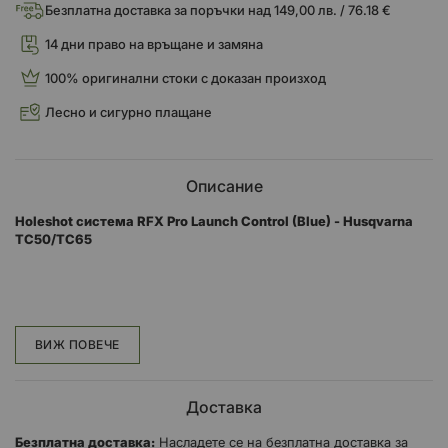
Безплатна доставка за поръчки над 149,00 лв. / 76.18 €
14 дни право на връщане и замяна
100% оригинални стоки с доказан произход
Лесно и сигурно плащане
Описание
Holeshot система RFX Pro Launch Control (Blue) - Husqvarna
TC50/TC65
Pro Series CNC Launch Control
ВИЖ ПОВЕЧЕ
RFX Hardware Частите от Pro Series CNC са проектирани,
тествани и произведени за сериозните състезатели.
Доставка
Използвайки нашия 30-годишен състезателен и инженерен
Безплатна доставка:
Насладете се на безплатна доставка за
опит, ние сме съчетали качествени проекти, превъзходни