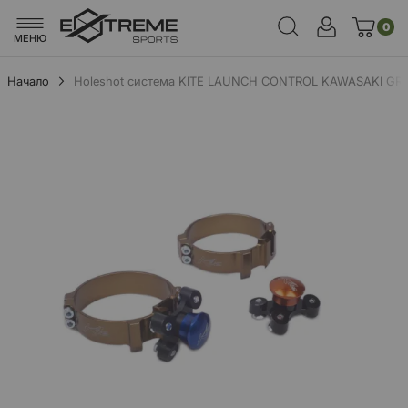
0
МЕНЮ
Начало
Holeshot система KITE LAUNCH CONTROL KAWASAKI GR
Преминете
към
края
на
галерията
на
изображенията