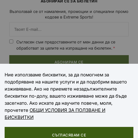
АБОНИРАЙ СЕ ЗА БЮЛЕТИН
Възползвай се от намаления, промоции и специални промо
кодове в Extreme Sports!
Съгласен съм предоставените от мен данни да се
обработват за целите на изпращане на бюлетин.
АБОНИРАМ СЕ
Ние използваме бисквитки, за да помогнем за
подобряване на нашите услуги и да подобрим вашето
НАЧИНИ НА ПЛАЩАНЕ
изживяване. Ако не приемете незадължителните
бисквитки по-долу, вашето изживяване може да бъде
засегнато. Ако искате да научите повече, моля,
прочетете
ОБЩИ УСЛОВИЯ ЗА ПОЛЗВАНЕ И
НАЧИНИ НА ДОСТАВКА
БИСКВИТКИ
СЪГЛАСЯВАМ СЕ