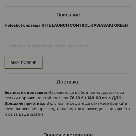
Описание
Holeshot система KITE LAUNCH CONTROL KAWASAKI GREEN
Изработен от самолетна алуминиева сплав
Може да се монтира без да се сваля вилката от тройните скоби
ВИЖ ПОВЕЧЕ
Три различни диаметъра (54, 57, 59 мм) за перфектно прилягане
Пръстен анодизиран във фабричен бронзов цвят, копчето се
Доставка
предлага в оранжево, червено, синьо и зелено
Безплатна доставка:
Насладете се на безплатна доставка за
Четири контактни точки за трайно фиксиране
всички поръчки на стойност над
76.18 € / 149.00 лв. с ДДС
.
Връщане при отказ:
В случай че решите да откажете пратката
след направения преглед, транспортните разходи за връщането
ѝ са за Ваша сметка.
Оценки и коментари