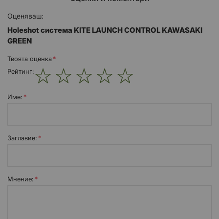
Оценяваш:
Holeshot система KITE LAUNCH CONTROL KAWASAKI
GREEN
Твоята оценка
Рейтинг:
1
2
3
4
5
star
stars
stars
stars
stars
Име:
Заглавиe:
Мнение: