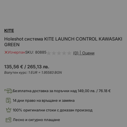
Преминете
KITE
към
началото
Holeshot система KITE LAUNCH CONTROL KAWASAKI
на
GREEN
галерия
със
Изчерпан
SKU
80885
(0) | Оцени
снимки
135,56 €
/
265,13 лв.
Валутен курс: 1 EUR = 1.95583 BGN
Безплатна доставка за поръчки над 149,00 лв. / 76.18 €
14 дни право на връщане и замяна
100% оригинални стоки с доказан произход
Лесно и сигурно плащане