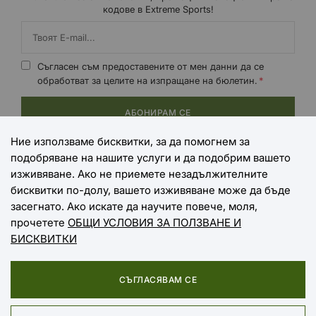
кодове в Extreme Sports!
Съгласен съм предоставените от мен данни да се
обработват за целите на изпращане на бюлетин.
АБОНИРАМ СЕ
Ние използваме бисквитки, за да помогнем за
подобряване на нашите услуги и да подобрим вашето
НАЧИНИ НА ПЛАЩАНЕ
изживяване. Ако не приемете незадължителните
бисквитки по-долу, вашето изживяване може да бъде
засегнато. Ако искате да научите повече, моля,
прочетете
ОБЩИ УСЛОВИЯ ЗА ПОЛЗВАНЕ И
НАЧИНИ НА ДОСТАВКА
БИСКВИТКИ
СЪГЛАСЯВАМ СЕ
Copyright © 2025 EXTREME SPORTS