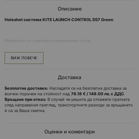
Описание
Holeshot система KITE LAUNCH CONTROL D57 Green
Изработен от самолетна алуминиева сплав
Може да се монтира без да се сваля вилката от тройните скоби
ВИЖ ПОВЕЧЕ
Три различни диаметъра (54, 57, 59 мм) за перфектно прилягане
Пръстен анодизиран във фабричен бронзов цвят, копчето се
Доставка
предлага в оранжево, червено, синьо и зелено
Безплатна доставка:
Насладете се на безплатна доставка за
Четири контактни точки за трайно фиксиране
всички поръчки на стойност над
76.18 € / 149.00 лв. с ДДС
.
Връщане при отказ:
В случай че решите да откажете пратката
след направения преглед, транспортните разходи за връщането
ѝ са за Ваша сметка.
Оценки и коментари