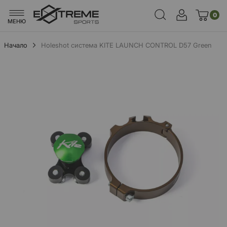
0
МЕНЮ
Начало
Holeshot система KITE LAUNCH CONTROL D57 Green
Преминете
към
края
на
галерията
на
изображенията