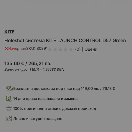
Преминете
KITE
към
началото
Holeshot система KITE LAUNCH CONTROL D57 Green
на
галерия
Изчерпан
SKU
80891
(0) | Оцени
със
снимки
135,60 €
/
265,21 лв.
Валутен курс: 1 EUR = 1.95583 BGN
Безплатна доставка за поръчки над 149,00 лв. / 76.18 €
14 дни право на връщане и замяна
100% оригинални стоки с доказан произход
Лесно и сигурно плащане