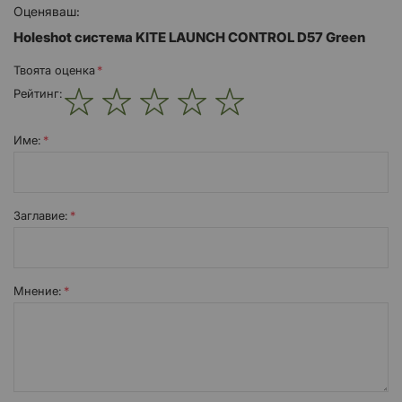
Оценяваш:
Holeshot система KITE LAUNCH CONTROL D57 Green
Твоята оценка
Рейтинг:
1
2
3
4
5
star
stars
stars
stars
stars
Име:
Заглавиe:
Мнение: