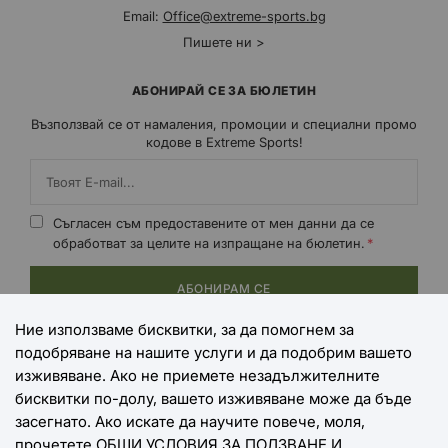
Email:
Office@extreme-sports.bg
Пишете ни >
АБОНИРАЙ СЕ ЗА БЮЛЕТИН
Възползвай се от намаления, промоции и специални промо
кодове в Extreme Sports!
Съгласен съм предоставените от мен данни да се
обработват за целите на изпращане на бюлетин.
АБОНИРАМ СЕ
Ние използваме бисквитки, за да помогнем за
подобряване на нашите услуги и да подобрим вашето
НАЧИНИ НА ПЛАЩАНЕ
изживяване. Ако не приемете незадължителните
бисквитки по-долу, вашето изживяване може да бъде
засегнато. Ако искате да научите повече, моля,
прочетете
ОБЩИ УСЛОВИЯ ЗА ПОЛЗВАНЕ И