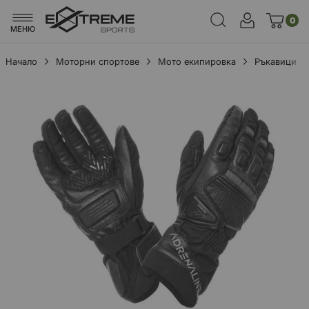
0
МЕНЮ
Начало
Моторни спортове
Мото екипировка
Ръкавици
Преминете
към
края
на
галерията
на
изображенията