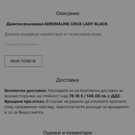
Описание
Дамски ръкавици ADRENALINE CRUX LADY BLACK
Дамски ръкавици изработени от естествена кожа.
Характеристики:
Горен слой - естествена кожа
ВИЖ ПОВЕЧЕ
Подплата - полиестер
Вградена мембрана
Еластични панели
Доставка
Перфорирани елементи
Силиконов печат на дланта против пързаляне.
Безплатна доставка:
Насладете се на безплатна доставка за
всички поръчки на стойност над
76.18 € / 149.00 лв. с ДДС
.
Подсилване с мека гъба отвън, отвътре и на пръстите
Връщане при отказ:
В случай че решите да откажете пратката
Затваряне с велкро и регулиране
след направения преглед, транспортните разходи за връщането
ѝ са за Ваша сметка.
Оценки и коментари