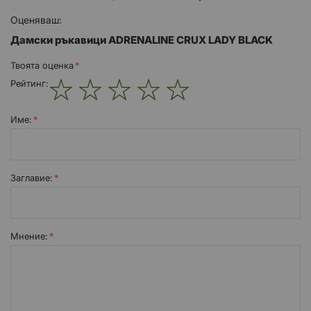
Оценяваш:
Дамски ръкавици ADRENALINE CRUX LADY BLACK
Твоята оценка
Рейтинг:
1
2
3
4
5
star
stars
stars
stars
stars
Име:
Заглавиe:
Мнение: