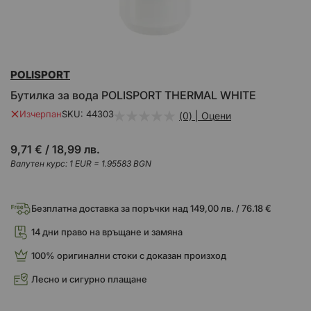
Преминете
POLISPORT
към
началото
Бутилка за вода POLISPORT THERMAL WHITE
на
галерия
Изчерпан
SKU
44303
(0) | Оцени
със
снимки
9,71 €
/
18,99 лв.
Валутен курс: 1 EUR = 1.95583 BGN
Безплатна доставка за поръчки над 149,00 лв. / 76.18 €
14 дни право на връщане и замяна
100% оригинални стоки с доказан произход
Лесно и сигурно плащане