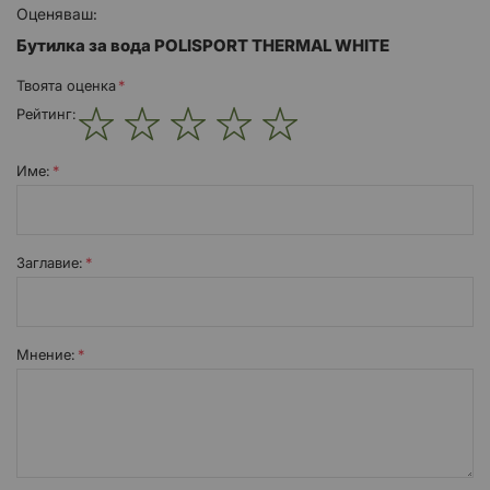
Оценяваш:
Бутилка за вода POLISPORT THERMAL WHITE
Твоята оценка
Рейтинг:
1
2
3
4
5
star
stars
stars
stars
stars
Име:
Заглавиe:
Мнение: