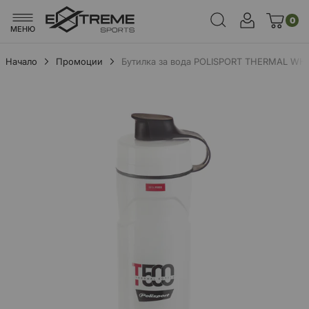
0
МЕНЮ
Начало
Промоции
Бутилка за вода POLISPORT THERMAL WH
Преминете
към
края
на
галерията
на
изображенията