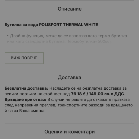
Описание
Бутилка за вода POLISPORT THERMAL WHITE
Двойна функция, може да се използва като термо бутилка
или като стандартна бутилка. Термобутилка=500мл,
стандартна=650мл.
Изработена е от полиетилен без BPA.
ВИЖ ПОВЕЧЕ
Празната бутилка тежи 115 g.
Можете да я използвате кат термо бутилка, за да запазите
напитката си по-студена, в горещите слънчеви дни, или да я
Доставка
използвате като стандартна бутилка и да увеличите капацитета
на бутилката.
Безплатна доставка:
Насладете се на безплатна доставка за
всички поръчки на стойност над
76.18 € / 149.00 лв. с ДДС
.
Връщане при отказ:
В случай че решите да откажете пратката
след направения преглед, транспортните разходи за връщането
ѝ са за Ваша сметка.
Оценки и коментари