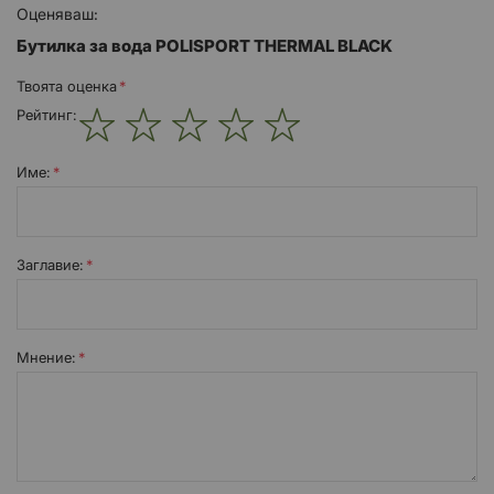
Оценяваш:
Бутилка за вода POLISPORT THERMAL BLACK
Твоята оценка
Рейтинг:
1
2
3
4
5
star
stars
stars
stars
stars
Име:
Заглавиe:
Мнение: