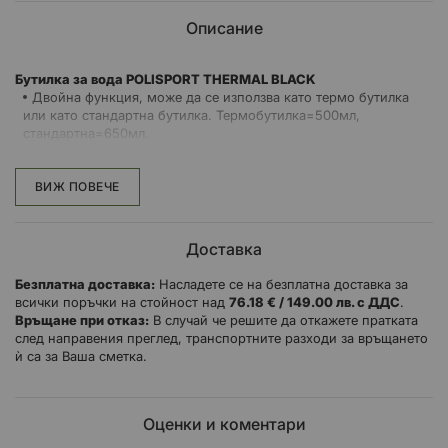
Описание
Бутилка за вода POLISPORT THERMAL BLACK
Двойна функция, може да се използва като термо бутилка
или като стандартна бутилка. Термобутилка=500мл,
стандартна=650мл.
Изработена е от полиетилен без BPA.
Празната бутилка тежи 115 g.
ВИЖ ПОВЕЧЕ
Можете да я използвате кат термо бутилка, за да запазите
напитката си по-студена, в горещите слънчеви дни, или да я
използвате като стандартна бутилка и да увеличите капацитета
Доставка
на бутилката.
Безплатна доставка:
Насладете се на безплатна доставка за
всички поръчки на стойност над
76.18 € / 149.00 лв. с ДДС
.
Връщане при отказ:
В случай че решите да откажете пратката
след направения преглед, транспортните разходи за връщането
ѝ са за Ваша сметка.
Оценки и коментари