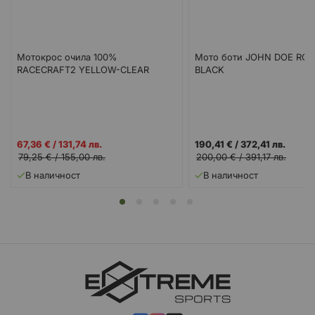
Мотокрос очила 100%
Мото боти JOHN DOE RO
RACECRAFT2 YELLOW-CLEAR
BLACK
Промо
67,36 €
/
131,74 лв.
190,41 €
/
372,41 лв.
цена
79,25 €
/
155,00 лв.
200,00 €
/
391,17 лв.
В наличност
В наличност