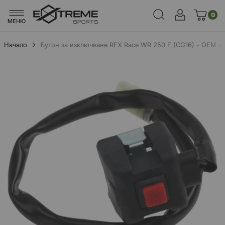
0
МЕНЮ
Начало
Бутон за изключване RFX Race WR 250 F (CG16) - OEM к
Преминете
към
края
на
галерията
на
изображенията