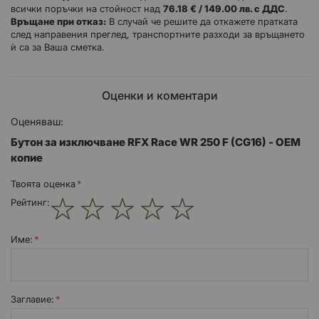
всички поръчки на стойност над
76.18 € / 149.00 лв. с ДДС
.
Връщане при отказ:
В случай че решите да откажете пратката
Оригинална замяна
след направения преглед, транспортните разходи за връщането
Приема всички оригинални съединители
ѝ са за Ваша сметка.
Оригинална дължина на кабела
Оценки и коментари
Инструкции за монтаж:
Оценяваш:
Започнете като демонтирате предната регистрационна
табела.
Бутон за изключване RFX Race WR 250 F (CG16) - OEM
копие
Внимателно прережете кабелните връзки, които придържат
кабелите на превключвателя за старт и стоп към решетките,
след което развийте скобите и ги оставете да висят надолу.
Твоята оценка
Намерете съединителя за превключвателя на мотоциклета,
Рейтинг:
който често се намира близо до главината на шасито, но
понякога може да е под резервоара.
1
2
3
4
5
star
stars
stars
stars
stars
Име:
Откачете съединителя и извадете превключвателя, като
обърнете внимание на маршрута на кабелите.
Почистете съединителя, като използвате препарат за
почистване на електрически контакти.
Заглавиe:
Свободно закрепете новия превключвател на кормилото в
желаната позиция.