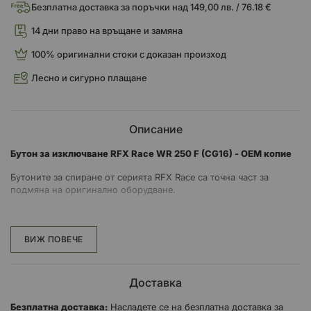
Безплатна доставка за поръчки над 149,00 лв. / 76.18 €
14 дни право на връщане и замяна
100% оригинални стоки с доказан произход
Лесно и сигурно плащане
Описание
Бутон за изключване RFX Race WR 250 F (CG16) - OEM копие
Бутоните за спиране от серията RFX Race са точна част за
подмяна на оригинално оборудване.
Окомплектовани са със същите съединители, крепежни
елементи, конектори и точни дължини на кабелите като
оригиналната част.
ВИЖ ПОВЕЧЕ
Предлагат се за голямо разнообразие от мотоциклети.
Доставка
Безплатна доставка:
Насладете се на безплатна доставка за
Характеристики: