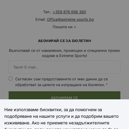
Тел.:
+359 876 696 360
Email:
Office@extreme-sports.bg
Пишете ни >
АБОНИРАЙ СЕ ЗА БЮЛЕТИН
Възползвай се от намаления, промоции и специални промо
кодове в Extreme Sports!
Съгласен съм предоставените от мен данни да се
обработват за целите на изпращане на бюлетин.
АБОНИРАМ СЕ
Ние използваме бисквитки, за да помогнем за
подобряване на нашите услуги и да подобрим вашето
НАЧИНИ НА ПЛАЩАНЕ
изживяване. Ако не приемете незадължителните