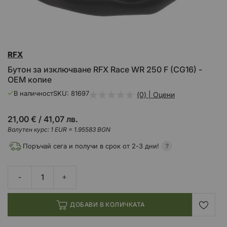
Преминете
RFX
към
началото
Бутон за изключване RFX Race WR 250 F (CG16) -
на
OEM копие
галерия
със
В наличност
SKU
81697
(0) | Оцени
снимки
21,00 €
/
41,07 лв.
Валутен курс: 1 EUR = 1.95583 BGN
Поръчай сега и получи в срок от 2-3 дни!
ДОБАВИ В КОЛИЧКАТА