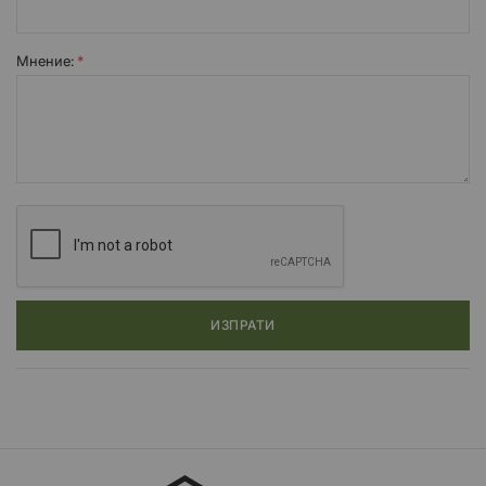
Прокарайте кабелите, както при стария превключвател, и
съединете конектора.
Проверете всички свободни заплати в проводниците, като
Мнение:
завъртите кормилото до пълно разтягане и се уверите, че
проводниците не се дърпат, регулирайте, ако е необходимо.
Ако е възможно, монтирайте отново кабелни превръзки към
проводниците, като ги разположите в задната част на
решетките, за да предотвратите повреда от петли.
Монтирайте отново регистрационната табела.
ИЗПРАТИ