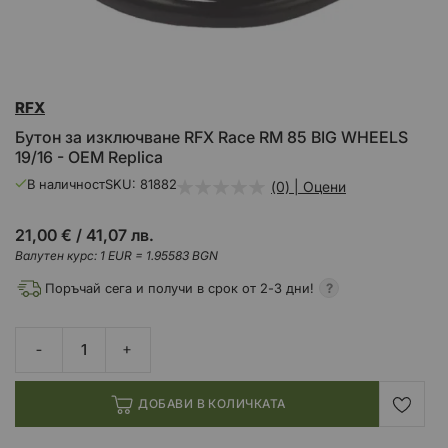
Преминете
RFX
към
началото
Бутон за изключване RFX Race RM 85 BIG WHEELS
на
19/16 - OEM Replica
галерия
със
В наличност
SKU
81882
(0) | Оцени
снимки
21,00 €
/
41,07 лв.
Валутен курс: 1 EUR = 1.95583 BGN
Поръчай сега и получи в срок от 2-3 дни!
ДОБАВИ В КОЛИЧКАТА