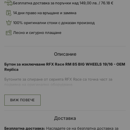
Безплатна доставка за поръчки над 149,00 лв. / 76.18 €
14 дни право на връщане и замяна
100% оригинални стоки с доказан произход
Лесно и сигурно плащане
Описание
Бутон за изключване RFX Race RM 85 BIG WHEELS 19/16 - OEM
Replica
Бутоните за спиране от серията RFX Race са точна част за
подмяна на оригинално оборудване.
Окомплектовани са със същите съединители, крепежни
елементи, конектори и точни дължини на кабелите като
ВИЖ ПОВЕЧЕ
оригиналната част.
Предлагат се за голямо разнообразие от мотоциклети.
Доставка
Безплатна доставка:
Насладете се на безплатна доставка за