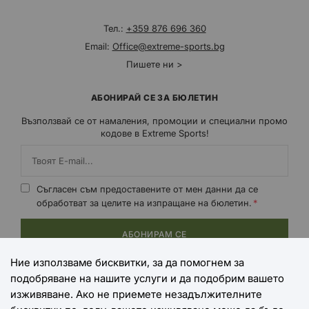
Тел.:
+359 876 696 360
Email:
Office@extreme-sports.bg
Пишете ни >
АБОНИРАЙ СЕ ЗА БЮЛЕТИН
Възползвай се от намаления, промоции и специални промо
кодове в Extreme Sports!
Съгласен съм предоставените от мен данни да се
обработват за целите на изпращане на бюлетин.
АБОНИРАМ СЕ
Ние използваме бисквитки, за да помогнем за
подобряване на нашите услуги и да подобрим вашето
НАЧИНИ НА ПЛАЩАНЕ
изживяване. Ако не приемете незадължителните