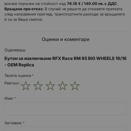
всички поръчки на стойност над
76.18 € / 149.00 лв. с ДДС
.
Характеристики:
Връщане при отказ:
В случай че решите да откажете пратката
след направения преглед, транспортните разходи за връщането
Оригинална замяна
ѝ са за Ваша сметка.
Приема всички оригинални съединители
Оригинална дължина на кабела
Оценки и коментари
Инструкции за монтаж:
Оценяваш:
Започнете, като демонтирате предната регистрационна
Бутон за изключване RFX Race RM 85 BIG WHEELS 19/16
табела.
- OEM Replica
Внимателно прережете кабелните връзки, които придържат
кабелите на превключвателя за старт и стоп към решетките,
Твоята оценка
след което развийте скобите и ги оставете да висят надолу.
Рейтинг:
Намерете съединителя за превключвателя на мотоциклета,
който често се намира близо до главината на шасито, но
1
2
3
4
5
понякога може да е под резервоара.
star
stars
stars
stars
stars
Име:
Откачете конектора и извадете превключвателя, като
обърнете внимание на маршрута на кабелите.
Почистете съединителя, като използвате препарат за
почистване на електрически контакти.
Заглавиe:
Хлабаво закрепете новия превключвател на кормилото в