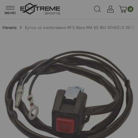
0
МЕНЮ
Начало
Бутон за изключване RFX Race RM 85 BIG WHEELS 19/16 -
Преминете
към
края
на
галерията
на
изображенията