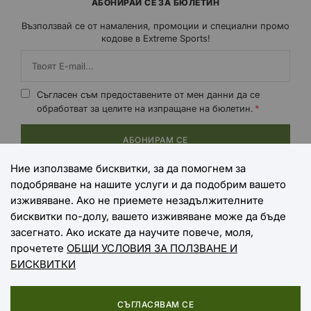
АБОНИРАЙ СЕ ЗА БЮЛЕТИН
Възползвай се от намаления, промоции и специални промо
кодове в Extreme Sports!
Съгласен съм предоставените от мен данни да се
обработват за целите на изпращане на бюлетин.
АБОНИРАМ СЕ
Ние използваме бисквитки, за да помогнем за
подобряване на нашите услуги и да подобрим вашето
НАЧИНИ НА ПЛАЩАНЕ
изживяване. Ако не приемете незадължителните
бисквитки по-долу, вашето изживяване може да бъде
засегнато. Ако искате да научите повече, моля,
прочетете
ОБЩИ УСЛОВИЯ ЗА ПОЛЗВАНЕ И
НАЧИНИ НА ДОСТАВКА
БИСКВИТКИ
СЪГЛАСЯВАМ СЕ