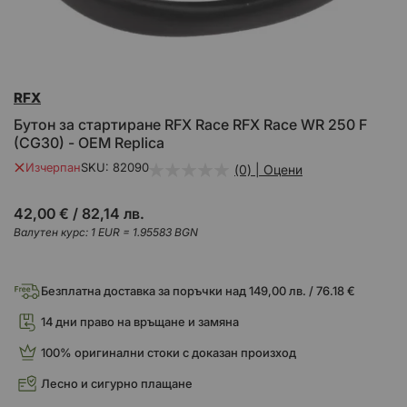
Преминете
RFX
към
началото
Бутон за стартиране RFX Race RFX Race WR 250 F
на
(CG30) - OEM Replica
галерия
със
Изчерпан
SKU
82090
(0) | Оцени
снимки
42,00 €
/
82,14 лв.
Валутен курс: 1 EUR = 1.95583 BGN
Безплатна доставка за поръчки над 149,00 лв. / 76.18 €
14 дни право на връщане и замяна
100% оригинални стоки с доказан произход
Лесно и сигурно плащане