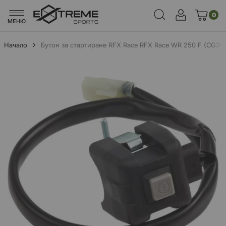
0
МЕНЮ
Начало
Бутон за стартиране RFX Race RFX Race WR 250 F (CG30)
Преминете
към
края
на
галерията
на
изображенията