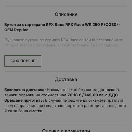
Описание
Бутон за стартиране RFX Race RFX Race WR 250 F (CG30) -
OEM Replica
Пусковите бутони от серията RFX Race са точна резервна част
от оригинално оборудване. Окомплектовани са със същите
съединители, крепежни елементи, конектори и точни дължини
на кабелите като оригиналната част.
ВИЖ ПОВЕЧЕ
Предлагат се за голямо разнообразие от мотоциклети.
Оригинална замяна
Доставка
Приема всички оригинални съединители
Дължина на кабела на OEM
Безплатна доставка:
Насладете се на безплатна доставка за
всички поръчки на стойност над
76.18 € / 149.00 лв. с ДДС
.
Връщане при отказ:
В случай че решите да откажете пратката
след направения преглед, транспортните разходи за връщането
Инструкции за монтиране:
ѝ са за Ваша сметка.
Започнете, като демонтирате предната регистрационна
табела.
Оценки и коментари
Внимателно прережете кабелните връзки, които придържат