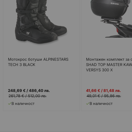
Мотокрос ботуши ALPINESTARS
Монтажен комплект за 
TECH 3 BLACK
SHAD TOP MASTER KAW
VERSYS 300 X
Промо
248,69 €
/
486,40 лв.
41,66 €
/
81,48 лв.
цена
261,78 €
/
512,00 лв.
49,01 €
/
95,86 лв.
В наличност
В наличност