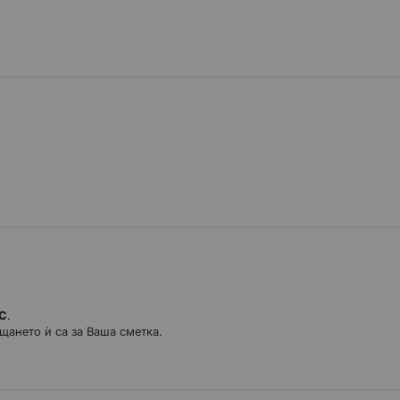
ДС
.
щането ѝ са за Ваша сметка.