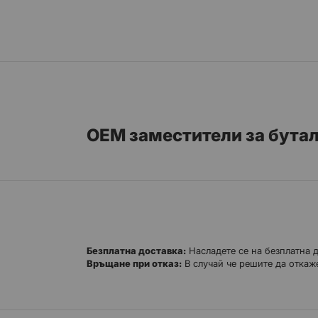
към
началото
на
галерия
със
снимки
OEM заместители за бутал
Безплатна доставка:
Насладете се на безплатна 
Връщане при отказ:
В случай че решите да откаже