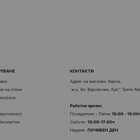
РУВАНЕ
КОНТАКТИ
авка
Адрес на магазин: Варна,
а на стоки
ж.к. Вл. Варненчик, бул." Трети М
 въпроси
Работно време:
ерителност
Понеделник - Петък
10:00 - 19:0
бисквитки
Събота-
10:00-17:00ч
Неделя-
ПОЧИВЕН ДЕН