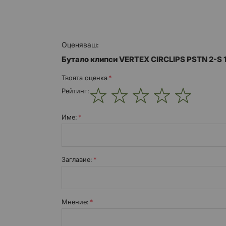
Оценяваш:
Бутало клипси VERTEX CIRCLIPS PSTN 2-S 
Твоята оценка
Рейтинг:
1
2
3
4
5
star
stars
stars
stars
stars
Име:
Заглавиe:
Мнение: