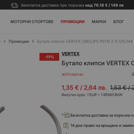
Безплатна доставка при поръчка
над 76.18 € / 149 лв
МОТОРНИ СПОРТОВЕ
ПРОМОЦИИ
МАРКИ
БЛОГ
о
Промоции
Бутало клипси VERTEX CIRCLIPS PSTN 2-S 125/144
VERTEX
-11%
Бутало клипси VERTEX C
Изчерпан
Промо
1,35 €
/
2,64 лв.
1,53 €
/
цена
Валутен курс: 1 EUR = 1.95583 BGN
Безплатна доставка за поръчки над
14 дни право на връщане и замян