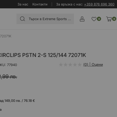
За нас
Контакти
За връзка с нас:
+359 876 696 360
0
0
 72071K
IRCLIPS PSTN 2-S 125/144 72071K
(0) | Оцени
SKU
77940
2,99 лв.
 149,00 лв. / 76.18 €
а