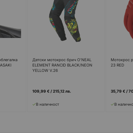
облегалка
Детски мотокрос брич O'NEAL
Мотокрос р
ASAKI
ELEMENT RANCID BLACK/NEON
23 RED
YELLOW V.26
109,99 €
/
215,12 лв.
35,79 €
/
70
В наличност
В наличн